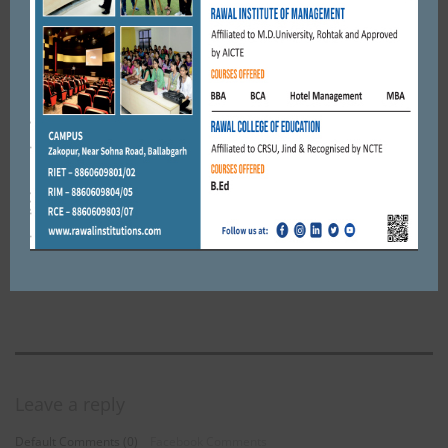
लगभग पांच सौ मीटर ...
MARCH 9, 2019
BY
CITY MIRRORS
FARIDABAD
सूरजकुंड अंतरराष्ट्रीय मेला तीसरे दिन ही आ गया विवादों में, दिल्ली चुनाव
और स्कूल एग्जाम के कारण फीका चल रहा ...
FEBRUARY 3, 2020
BY
CITY MIRRORS
FARIDABAD
आशुतोष गर्ग बने फरीदाबाद एलपीजी डिस्ट्रीब्यूटर एसोसिएशन के प्रधान।
APRIL 6, 2021
BY
ADMIN
Leave a reply
Default Comments (0)
Facebook Comments