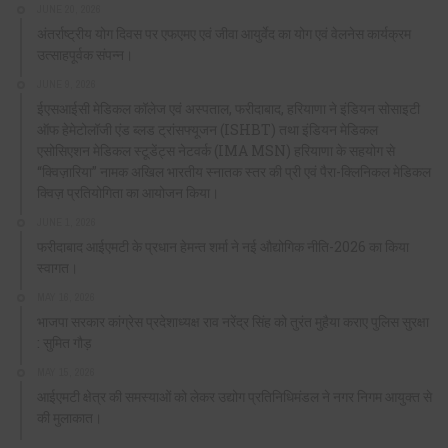
JUNE 20, 2026
अंतर्राष्ट्रीय योग दिवस पर एफएमए एवं जीवा आयुर्वेद का योग एवं वेलनेस कार्यक्रम
उत्साहपूर्वक संपन्न।
JUNE 9, 2026
ईएसआईसी मेडिकल कॉलेज एवं अस्पताल, फरीदाबाद, हरियाणा ने इंडियन सोसाइटी
ऑफ हेमेटोलॉजी एंड ब्लड ट्रांसफ्यूजन (ISHBT) तथा इंडियन मेडिकल
एसोसिएशन मेडिकल स्टूडेंट्स नेटवर्क (IMA MSN) हरियाणा के सहयोग से
“क्विज़ारिया” नामक अखिल भारतीय स्नातक स्तर की प्री एवं पैरा-क्लिनिकल मेडिकल
क्विज़ प्रतियोगिता का आयोजन किया।
JUNE 1, 2026
फरीदाबाद आईएमटी के प्रधान हेमन्त शर्मा ने नई औद्योगिक नीति-2026 का किया
स्वागत।
MAY 16, 2026
भाजपा सरकार कांग्रेस प्रदेशाध्यक्ष राव नरेंद्र सिंह को तुरंत मुहैया कराए पुलिस सुरक्षा
: सुमित गौड़
MAY 15, 2026
आईएमटी क्षेत्र की समस्याओं को लेकर उद्योग प्रतिनिधिमंडल ने नगर निगम आयुक्त से
की मुलाकात।