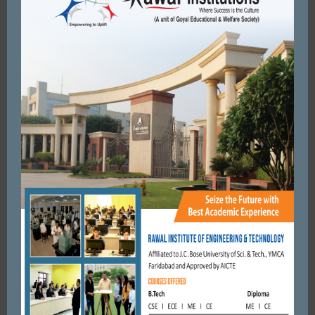
RELATED ARTICLES
MORE FROM AUTHOR
FARIDABAD
केंद्रीय मंत्री जी के आंखों में धूल झोंक रहे है। अधिकारी
FEBRUARY 23, 2019
BY
CITY MIRRORS
FARIDABAD
किसानों के अधिकारों की लड़ाई हर स्तर पर लड़ेगी कांग्रेस पार्टी। मनोज
अग्रवाल
OCTOBER 2, 2020
BY
CITY MIRRORS
FARIDABAD
मिड डे मील की गाड़ी के चपेट में आने से छट्टी क्लास के छात्र की मौत
JULY 29, 2017
BY
CITY MIRRORS
FARIDABAD
जिले में अरावली पर हुए अवैध खनन से एक दो नहीं सौ से ज्यादा जगहों पर