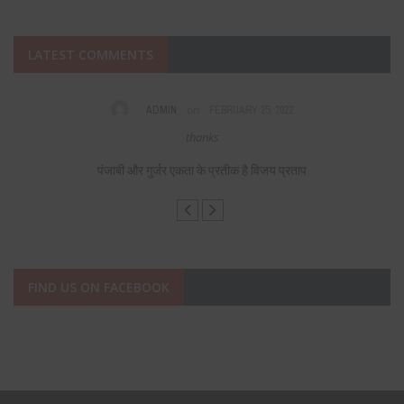
LATEST COMMENTS
on
VIAGRA CIALIS
DECEMBER 16, 2021
Fabulous, what a web site it is! This webpage presents helpful facts to us
keep it up.
पंजाबी और गुर्जर एकता के प्रतीक है विजय प्रताप
FIND US ON FACEBOOK