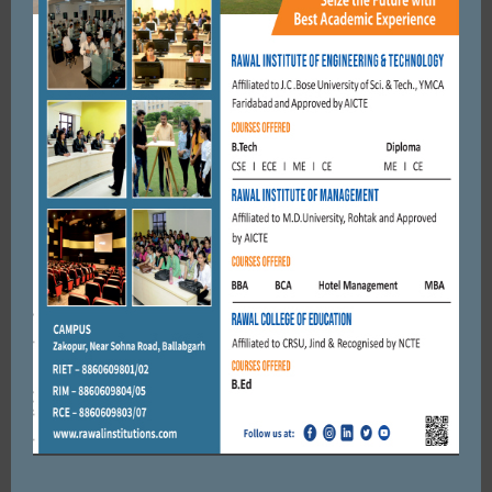
AUGUST 29, 2022
BY
ADMIN
FARIDABAD
उपराष्ट्रपति जगदीप धनखड़ को अल्फा अभिराशी ग्रुप के डायरेक्टर आशीष
जैन व अभिषेक जैन ने दी दीपावली की शुभकामनाएं।
OCTOBER 28, 2022
BY
ADMIN
FARIDABAD
विकास कार्यों में अगर कोई अधिकारी या ठेकेदार बाधा पहुंचाने की कोशिश
करेगा तो उसके खिलाफ की जाएगी कार्रवाई । कृष्णपाल गुर्जर
JANUARY 18, 2021
BY
ADMIN
FARIDABAD
शिक्षा के साथ साथ खेलों में भी परिश्रम करे युवा । जगबीर सिंह तेवतिया
SEPTEMBER 23, 2019
BY
CITY MIRRORS
FARIDABAD
पानी की समस्या से लगे जाम को खुलवाने में पुलिस का निकला पसीना।