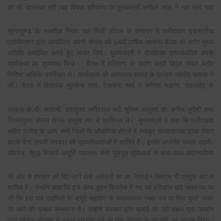
को भी जागरूक करें।यह विचार हरियाणा के
मुख्यमंत्री मनोहर लाल ने गत सायं यहां
सूरजकुण्ड के नजदीक स्थित एक निजी होटल के सभागार में फरीदाबाद इंडस्ट्रीज
एसोसिएशन द्वारा आयोजित अपनी संस्था की 64वीं वार्षिक सामान्य बैठक को बतौर मुख्य
अतिथि सम्बोधित करते हुए व्यक्त किए। मुख्यमंत्री ने दीपशिखा प्रज्जवलित करके
कार्यक्रम का शुभारम्भ किया। बैठक में हरियाणा के उद्योग मंत्री विपुल गोयल बतौर
विशिष्ट अतिथि उपस्थित थे। कार्यक्रम की अध्यक्षता संस्था के प्रधान नवदीप चावला ने
की। बैठक में विधायक
मूलचन्द शर्मा, टेकचन्द शर्मा व नगेन्द्र भड़ाना, एफआईए के
संरक्षक के.सी. लखानी, उपायुक्त समीरपाल सरो, पुलिस आयुक्त डा. हनीफ कुरैशी तथा
निगमायुक्त सोनल गोयल प्रमुख रूप से उपस्थित थे। मुख्यमंत्री ने कहा कि फरीदाबाद
सहित प्रदेश के अन्य सभी जिलों के औद्योगिक क्षेत्रों में मजबूत संरचनात्मक ढांचा तैयार
करके देना उनकी सरकार की प्राथमिकताओं में शामिल हैं। इसके अन्तर्गत पक्की सड़कें,
सीवरेज, सुदृढ़ बिजली आपूर्ति व्यवस्था जैसी मूलभूत सुविधाओं के साथ-साथ
उद्योगपतियों
की ओर से सरकार को दिए जाने वाले आवेदनों का आॅनलाईन सिस्टम भी प्रमुख रूप से
शामिल है। उन्होंने कहा कि इज आफ डूइंग बिजनेस में गत वर्ष हरियाणा छठे नम्बर पर था
जो कि इस बार उद्यमियों के अनूठे सहयोग के फलस्वरूप नम्बर वन या फिर दूसरे नम्बर
पर आने की प्रबल सम्भावना है। उन्होंने सरकार द्वारा चलाई जा रही सक्षम युवा उत्थान
तथा कौशल योजना में भरपूर
सहयोग देने के लिए संगठन के सदस्यों का आवाह्न किया।