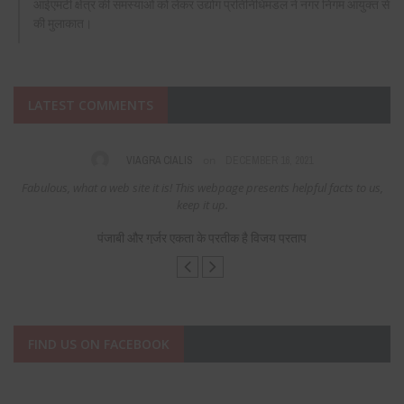
आईएमटी क्षेत्र की समस्याओं को लेकर उद्योग प्रतिनिधिमंडल ने नगर निगम आयुक्त से
की मुलाकात।
LATEST COMMENTS
on
VIAGRA CIALIS
DECEMBER 16, 2021
Fabulous, what a web site it is! This webpage presents helpful facts to us,
keep it up.
पंजाबी और गुर्जर एकता के प्रतीक है विजय प्रताप
FIND US ON FACEBOOK