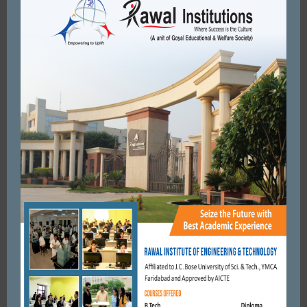
RELATED ARTICLES
MORE FROM AUTHOR
FARIDABAD
हिन्दी पखवाड़ा – चित्र देख कर कहानी लिखना प्रतियोगिता आयोजित।
SEPTEMBER 7, 2021
BY
ADMIN
FARIDABAD
विपक्ष का राजनीतिक अस्तित्व खत्म होने पर हैं इसलिए गठबंधन की ओर जा
रहे हैं। मनोहर लाल
JULY 8, 2018
BY
CITY MIRRORS
FARIDABAD
15 मार्किट के दुकानदार- सेक्टर-आरडब्ल्यूए की तानाशाही से परेशान होकर
बोले, नही मानें तो खाने और मेडिकल स्टोर की दुकानें ...
APRIL 6, 2020
BY
CITY MIRRORS