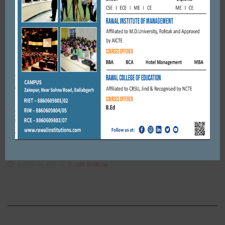
FARIDABAD
तंबाकू मुक्त होगा फरीदाबाद जिला, बनेगा माडॅल,संबंध हैल्थ फाउंडेशन की
मुहिम
JANUARY 10, 2018
BY
CITY MIRRORS
FARIDABAD
दिल्ली में बढ़ते हुए प्रदूषण के चलते आज रात 11 बजे से फरीदाबाद -गुरुग्राम
जिले से जाने वाले ट्रकों पर ...
NOVEMBER 8, 2018
BY
CITY MIRRORS
FARIDABAD
जेईई-एनर्ईईटी की परीक्षाएं रद्द करवाने को लेकर कांग्रेसियों ने किया विरोध
प्रदर्शन।
AUGUST 28, 2020
BY
CITY MIRRORS