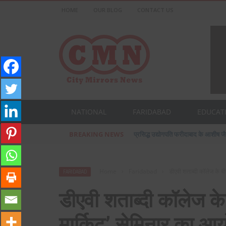
HOME
OUR BLOG
CONTACT US
NATIONAL
FARIDABAD
EDUCAT
BREAKING NEWS
प्रसिद्ध उद्योगपति फरीदाबाद के आशीष ज
Home
›
Faridabad
›
डीएवी शताब्दी कॉलेज के बी
FARIDABAD
डीएवी शताब्दी कॉलेज के
मार्किट’ सेमिनार का 