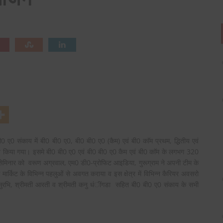
 संकाय में बी0 बी0 ए0, बी0 बी0 ए0 (कैम) एवं बी0 काॅम प्रथम, द्धितीय एवं
 आयोजन किया गया। इसमे बी0 बी0 ए0 एवं बी0 बी0 ए0 कैम एवं बी0 काॅम के लगभग 320
 सेमिनार को वरूण अग्रवाल, एम0 डी0-प्रोफिट आइडिया, गुरूग्राम ने अपनी टीम के
टाॅक मार्किट के विभिन्न पहलुओं से अवगत कराया व इस क्षेत्र में विभिन्न कैरियर अवसरो
ती सुरभि, श्रीमती आरती व श्रीमती कनु धंींगडा सहित बी0 बी0 ए0 संकाय के सभी