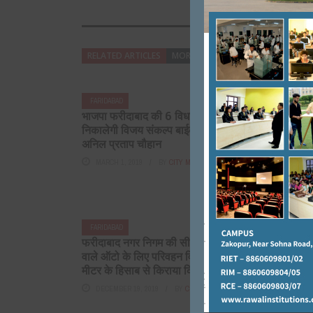
RELATED ARTICLES
MORE FROM AUTHOR
FARIDABAD
FARIDABAD
भाजपा फरीदाबाद की 6 विधानसभाओं में
ग्रेटर फरीदाब
निकालेगी विजय संकल्प बाईक रैली।
टैंकर्स से छु
अनिल प्रताप चौहान
कुलश्रेष्ठ न
धन्यवाद
MARCH 1, 2019
BY
CITY MIRRORS
FEBRUARY 15
FARIDABAD
FARIDABAD
फरीदाबाद नगर निगम की सीमा में चलने
कांग्रेस के राष
वाले ऑटो के लिए परिवहन विभाग ने
का जन्मदिन मन
मीटर के हिसाब से किराया किया ...
कांग्रेस प्रदेश
DECEMBER 19, 2019
BY
CITY MIRRORS
JUNE 19, 20