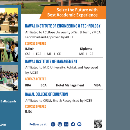
FARIDABAD
ाद के लोगों को मिला
गरीबों को उजाडऩे से पहले बसाने का
टकारा। प्रधान निर्मल
काम करे सरकार : गौरव चौधरी
े हरियाणा सरकार का किया
FEBRUARY 13, 2020
BY
CITY MIRRORS
, 2021
BY
ADMIN
FARIDABAD
्ट्रीय अध्यक्ष राहुल गांधी
ग्रेटर फरीदाबाद में रबड़ जलाकर हवा
ाने फरीदाबाद पहुंचे
को जहरीला किया जा रहा है।
ाध्यक्ष
JUNE 22, 2018
BY
CITY MIRRORS
19
BY
CITY MIRRORS