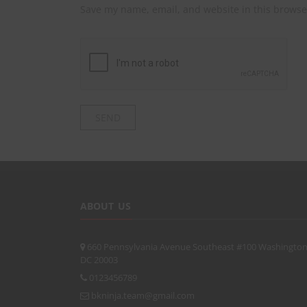
Save my name, email, and website in this browse
ABOUT US
660 Pennsylvania Avenue Southeast #100 Washington
DC 20003
0123456789
bkninja.team@gmail.com