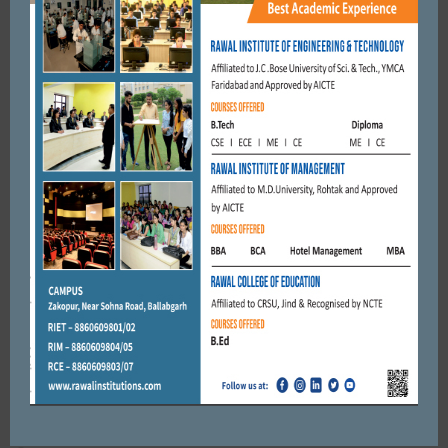
FARIDABAD
परिवार पहचान पत्र में शुद्धिकरण कराने के लिए किसी भी अनजान व्यक्ति को
पैसा न दे : एडीसी अपराजिता
FEBRUARY 27, 2023
BY
ADMIN
FARIDABAD
वासदेव अरोडा ने र्निजला एकादशी पर लगाई मीठे पानी की छबील।
JUNE 2, 2020
BY
CITY MIRRORS
FARIDABAD
पुलिस महानिदेशक बलजीत सिंह संधू ने कहा कि प्रदेश में 15 हजार
पुलिसकर्मी भर्ती किए जाएंगे।
JUNE 1, 2017
BY
CITY MIRRORS
EDUCATION
FARIDABAD
10वीं बार क्षेत्रीय युवा महोत्सव में ओवरऑल चैंपियन गौरव का विषय: डॉ.
आहूजा