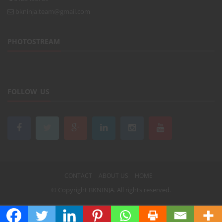
bkninja.team@gmail.com
PHOTOSTREAM
FOLLOW US
CONTACT
ABOUT US
HOME
© Copyright
BKNINJA
. All rights reserved.