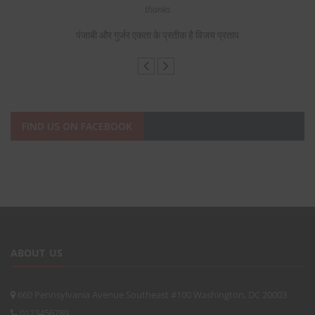
s,
thanks
F
पंजाबी और गुर्जर एकता के प्रतीक है विजय प्रताप
FIND US ON FACEBOOK
ABOUT US
660 Pennsylvania Avenue Southeast #100 Washington, DC 20003
0123456789