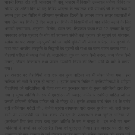
भाकरी स्थित संत श्री आसाराम जी बापू आश्रम में विद्यार्थी उज्जवल भविष्य शिविर का
तीसरा एवं अंतिम दिन था यह शिविर आश्रम के संचालक श्री रमाभाई जी के सानिध्य में
संपन्न हुआ इस शिविर में हरियाणा एनसीआर दिल्ली के लगभग हजार छात्र-छात्राओं ने
भाग लिया यह शिविर 3 दिन चला इस शिविर में विद्यार्थियों को याद शक्ति बढ़ाने के लिए
भ्रामरी प्राणायाम, अनुलोम -विलोम, ध्यान जप, त्रिकाल संध्या तथा 12 प्रकार के सूर्य
नमस्कार अनेक प्रकार के योग एवं स्वास्थ्य संबंधी कई प्रकार की मुद्राएं एवं योगासन,
श्लोक का पाठ आदर्श महापुरुषों की एवं ऋषि मुनियों की जीवन चरित्र, वीर पुरुषों की
गाथा तथा भारतीय संस्कृति के सिद्धांतों वेद पुराणों की गाथा का पठन-पाठन कराया गया।
विद्यार्थी परीक्षा में सफल कैसे हो, माता-पिता, गुरु का आदर कैसे करना, जन्म दिवस कैसे
मनाना, जीवन शिष्टाचार तथा जीवन उपयोगी नियम की शिक्षा आदि के बारे में बताया
गया।
इस अवसर पर विद्यार्थियों द्वारा एक पाप पुण्य नाटिका का भी मंचन किया गया। इस
नाटिका को सभी ने बहुत ही सराहा । इसके पश्चात शिविर में प्रतियोगिताओं में अग्रिम
विद्यार्थियों को पारितोषिक भी किया गया यह पुरस्कार आज के मुख्य अतिथियो द्वारा दिया
गया । मुख्य अतिथि के रूप में एमसीएफ की ज्वाइंट कमिश्नर स्वप्निल पाटिल जी एवं
उनकी धर्मपत्नी मोनिका पाटिल जी भी मौजूद थे। इनके अलावा वार्ड नंबर 13 के पार्षद
श्री हरिकिशन गरोटी जी , बीजेपी प्रदेश कोषाध्यक्ष श्री राजन मुथरेजा जी, श्री संजय
शर्मा जी समाजसेवी एवं शिव शंकर सेवादल के ऊपप्रधान तथा सुनील भाटिया जी
(कार्यकर्ता शिव सेवा शंकर दल) मुख्य अतिथि के रूप में मौजूद थे। इन सभी गण मान्य
व्यक्तियों ने बच्चों को प्रोत्साहित किया एवं पुरस्कृत किया। इस अवसर पर संत श्री
आसाराम जी बापू आश्रम के कई सेवादार जगदेव राणा जी, राकेश महाजन जी, मुकुल भाई