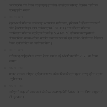
अंतर्राष्ट्रीय योग दिवस पर एफएमए एवं जीवा आयुर्वेद का योग एवं वेलनेस कार्यक्रम
उत्साहपूर्वक संपन्न।
JUNE 9, 2026
ईएसआईसी मेडिकल कॉलेज एवं अस्पताल, फरीदाबाद, हरियाणा ने इंडियन सोसाइटी
ऑफ हेमेटोलॉजी एंड ब्लड ट्रांसफ्यूजन (ISHBT) तथा इंडियन मेडिकल
एसोसिएशन मेडिकल स्टूडेंट्स नेटवर्क (IMA MSN) हरियाणा के सहयोग से
“क्विज़ारिया” नामक अखिल भारतीय स्नातक स्तर की प्री एवं पैरा-क्लिनिकल मेडिकल
क्विज़ प्रतियोगिता का आयोजन किया।
JUNE 1, 2026
फरीदाबाद आईएमटी के प्रधान हेमन्त शर्मा ने नई औद्योगिक नीति-2026 का किया
स्वागत।
MAY 16, 2026
भाजपा सरकार कांग्रेस प्रदेशाध्यक्ष राव नरेंद्र सिंह को तुरंत मुहैया कराए पुलिस सुरक्षा
: सुमित गौड़
MAY 15, 2026
आईएमटी क्षेत्र की समस्याओं को लेकर उद्योग प्रतिनिधिमंडल ने नगर निगम आयुक्त से
की मुलाकात।