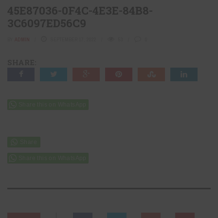
45E87036-0F4C-4E3E-84B8-
3C6097ED56C9
BY
ADMIN
SEPTEMBER 17, 2022
53
0
SHARE:
Share this on WhatsApp
Share this on WhatsApp