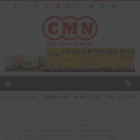
BREAKING NEWS
डिजिटल सतर्कता – एक साझा ज़िम्मेदारी” पर जीवा स्कूल में कार्य
Home
›
Faridabad
›
भारत विकास परिषद सोशल वेलफेयर ट्रस्ट द्वारा संचालित डॉक्टर
सूरज प्रकाश आरोग्य केंद्र में भारत विकास परिषद् एवं तेरापंथ युवक परिषद् फरीदाबाद द्वारा विशाल
रक्त दान का आयोजन।
›
45e87036-0f4c-4e3e-84b8-3c6097ed56c9