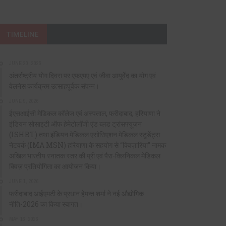
TIMELINE
JUNE 20, 2026
अंतर्राष्ट्रीय योग दिवस पर एफएमए एवं जीवा आयुर्वेद का योग एवं
वेलनेस कार्यक्रम उत्साहपूर्वक संपन्न।
JUNE 9, 2026
ईएसआईसी मेडिकल कॉलेज एवं अस्पताल, फरीदाबाद, हरियाणा ने
इंडियन सोसाइटी ऑफ हेमेटोलॉजी एंड ब्लड ट्रांसफ्यूजन
(ISHBT) तथा इंडियन मेडिकल एसोसिएशन मेडिकल स्टूडेंट्स
नेटवर्क (IMA MSN) हरियाणा के सहयोग से “क्विज़ारिया” नामक
अखिल भारतीय स्नातक स्तर की प्री एवं पैरा-क्लिनिकल मेडिकल
क्विज़ प्रतियोगिता का आयोजन किया।
JUNE 1, 2026
फरीदाबाद आईएमटी के प्रधान हेमन्त शर्मा ने नई औद्योगिक
नीति-2026 का किया स्वागत।
MAY 16, 2026