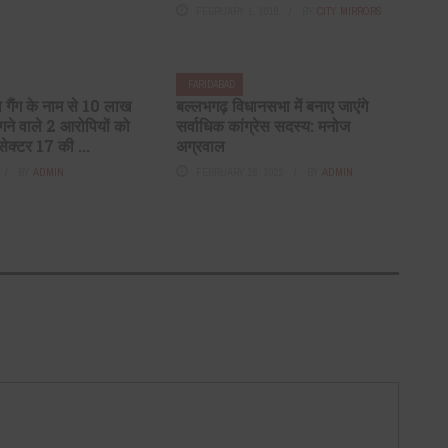
FEBRUARY 1, 2019
BY
CITY MIRRORS
FARIDABAD
 गैंग के नाम से 10 लाख
बल्लभगढ़ विधानसभा में बनाए जाएंगे
गने वाले 2 आरोपियों को
सर्वाधिक कांग्रेस सदस्य: मनोज
 सेक्टर 17 की ...
अग्रवाल
BY
ADMIN
FEBRUARY 26, 2022
BY
ADMIN