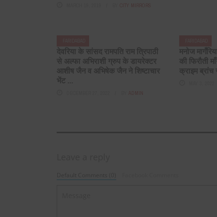
MARCH 19, 2019
BY
CITY MIRRORS
FARIDABAD
FARIDABAD
देवरिया के सांसद रामपति राम त्रिपाठी
मनोज मागँरिया
से अल्फा अभिराशी ग्रुप के डायरेक्टर
की फिरौती माँ
आशीष जैन व अभिषेक जैन ने शिष्टाचार
क्राइम ब्रांच
भेंट ...
MAY 3, 2022
DECEMBER 27, 2022
BY
ADMIN
Leave a reply
Default Comments (0)
Facebook Comments