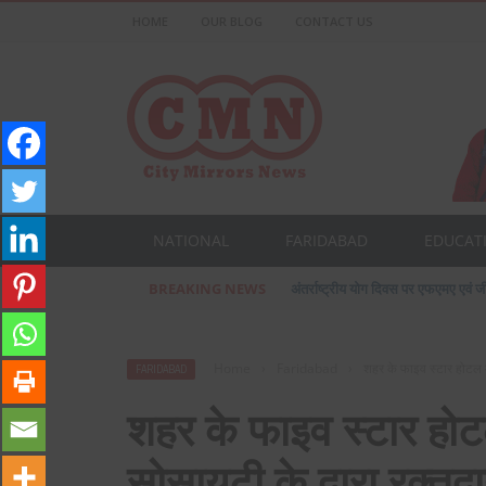
HOME
OUR BLOG
CONTACT US
NATIONAL
FARIDABAD
EDUCAT
BREAKING NEWS
प्रसिद्ध उद्योगपति फरीदाबाद के आशीष ज
Home
›
Faridabad
›
शहर के फाइव स्टार होटल म
FARIDABAD
शहर के फाइव स्टार होटल
सोसायटी के द्वारा रक