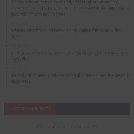
एसोसिएशन मेडिकल स्टूडेंट्स नेटवर्क (IMA MSN) हरियाणा के सहयोग से
“क्विज़ारिया” नामक अखिल भारतीय स्नातक स्तर की प्री एवं पैरा-क्लिनिकल मेडिकल
क्विज़ प्रतियोगिता का आयोजन किया।
JUNE 1, 2026
फरीदाबाद आईएमटी के प्रधान हेमन्त शर्मा ने नई औद्योगिक नीति-2026 का किया
स्वागत।
MAY 16, 2026
भाजपा सरकार कांग्रेस प्रदेशाध्यक्ष राव नरेंद्र सिंह को तुरंत मुहैया कराए पुलिस सुरक्षा
: सुमित गौड़
MAY 15, 2026
आईएमटी क्षेत्र की समस्याओं को लेकर उद्योग प्रतिनिधिमंडल ने नगर निगम आयुक्त से
की मुलाकात।
LATEST COMMENTS
on
ADMIN
FEBRUARY 25, 2022