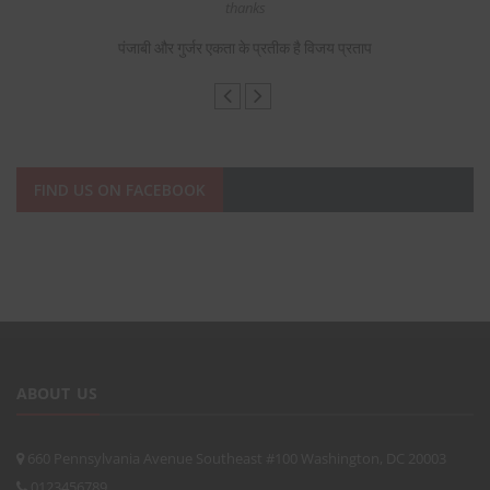
s,
thanks
F
पंजाबी और गुर्जर एकता के प्रतीक है विजय प्रताप
FIND US ON FACEBOOK
ABOUT US
660 Pennsylvania Avenue Southeast #100 Washington, DC 20003
0123456789