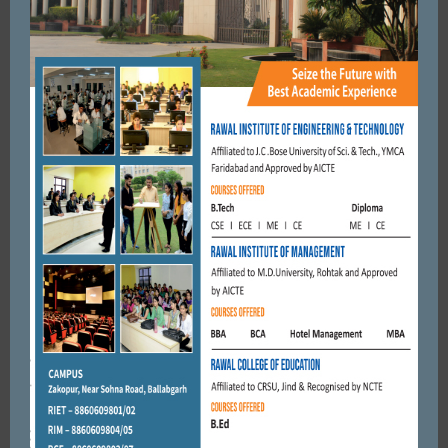
FARIDABAD
HEALTH
किडनी के मरीजों को खुशहाल और स्वस्थ जीवन जीने का संदेश दिया
JULY 25, 2017
BY
CITY MIRRORS
FARIDABAD
HEALTH
18 अगस्त तक सरकार ने आइएमए की मांगों पर विचार नहीं किया तो इसके
बाद अल्टीमेटम देकर राष्ट्रव्यापी आंदोलन तेज ...
JUNE 6, 2017
BY
CITY MIRRORS
FARIDABAD
HEALTH
लकवाग्रस्त महिला को थ्रोम्बोलाइसिस तकनीक से मिली नई जिंदगी
JULY 17, 2017
BY
CITY MIRRORS
Leave a reply