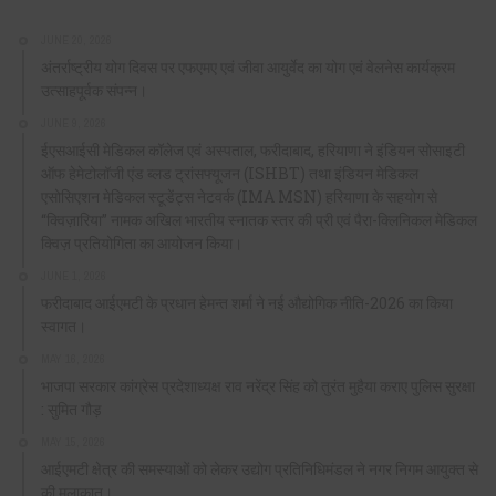
JUNE 20, 2026
अंतर्राष्ट्रीय योग दिवस पर एफएमए एवं जीवा आयुर्वेद का योग एवं वेलनेस कार्यक्रम
उत्साहपूर्वक संपन्न।
JUNE 9, 2026
ईएसआईसी मेडिकल कॉलेज एवं अस्पताल, फरीदाबाद, हरियाणा ने इंडियन सोसाइटी
ऑफ हेमेटोलॉजी एंड ब्लड ट्रांसफ्यूजन (ISHBT) तथा इंडियन मेडिकल
एसोसिएशन मेडिकल स्टूडेंट्स नेटवर्क (IMA MSN) हरियाणा के सहयोग से
“क्विज़ारिया” नामक अखिल भारतीय स्नातक स्तर की प्री एवं पैरा-क्लिनिकल मेडिकल
क्विज़ प्रतियोगिता का आयोजन किया।
JUNE 1, 2026
फरीदाबाद आईएमटी के प्रधान हेमन्त शर्मा ने नई औद्योगिक नीति-2026 का किया
स्वागत।
MAY 16, 2026
भाजपा सरकार कांग्रेस प्रदेशाध्यक्ष राव नरेंद्र सिंह को तुरंत मुहैया कराए पुलिस सुरक्षा
: सुमित गौड़
MAY 15, 2026
आईएमटी क्षेत्र की समस्याओं को लेकर उद्योग प्रतिनिधिमंडल ने नगर निगम आयुक्त से
की मुलाकात।