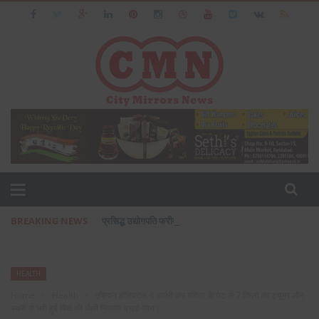
BREAKING NEWS
प्रसिद्ध उद्योगपति फरीदाबाद के आशीष जैन का पत्नी एवं बेटी के सा
HEALTH
Home
›
Health
›
एशियन हॉस्पिटल ने सर्जरी कर महिला के पेट से 7 किलो का ट्यूमर और
पथरी से भरी हुई पित्त की थैली निकाल बचाई जान।