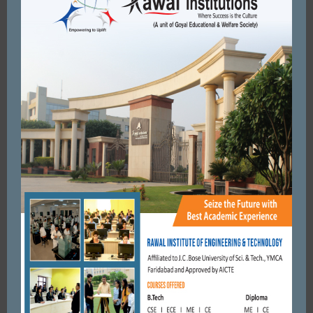
FARIDABAD
कांग्रेस के वरिष्ठ नेता विजय प्रताप की उगवाई में बड़खल विधानसभा के
मार्केट में मंहगाई के खिलाफ जनजागरणअभियान यात्रा ...
NOVEMBER 20, 2021
BY
ADMIN
FARIDABAD
ओले की इतनी भयंकर बारिश लोगो ने पहली बार देखी। फरीदाबाद बना
कश्मीर।
FEBRUARY 7, 2019
BY
CITY MIRRORS
FARIDABAD
सड़क हादसे में सोमवार को हुई छात्रा की मौत के बाद मंगलवार को छात्र
संगठन के साथ कांग्रेसी नेता विकास ...
SEPTEMBER 5, 2017
BY
CITY MIRRORS
FARIDABAD
सहौदया फरीदाबाद चैप्टर एसोएिशन प्रतिनिधि मंडल ने की बिप्लब देव से