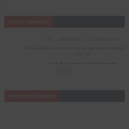
LATEST COMMENTS
on
VIAGRA CIALIS
DECEMBER 16, 2021
Fabulous, what a web site it is! This webpage presents helpful facts to us,
keep it up.
पंजाबी और गुर्जर एकता के प्रतीक है विजय प्रताप
FIND US ON FACEBOOK