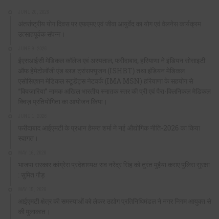
JUNE 20, 2026
अंतर्राष्ट्रीय योग दिवस पर एफएमए एवं जीवा आयुर्वेद का योग एवं वेलनेस कार्यक्रम
उत्साहपूर्वक संपन्न।
JUNE 9, 2026
ईएसआईसी मेडिकल कॉलेज एवं अस्पताल, फरीदाबाद, हरियाणा ने इंडियन सोसाइटी
ऑफ हेमेटोलॉजी एंड ब्लड ट्रांसफ्यूजन (ISHBT) तथा इंडियन मेडिकल
एसोसिएशन मेडिकल स्टूडेंट्स नेटवर्क (IMA MSN) हरियाणा के सहयोग से
“क्विज़ारिया” नामक अखिल भारतीय स्नातक स्तर की प्री एवं पैरा-क्लिनिकल मेडिकल
क्विज़ प्रतियोगिता का आयोजन किया।
JUNE 1, 2026
फरीदाबाद आईएमटी के प्रधान हेमन्त शर्मा ने नई औद्योगिक नीति-2026 का किया
स्वागत।
MAY 16, 2026
भाजपा सरकार कांग्रेस प्रदेशाध्यक्ष राव नरेंद्र सिंह को तुरंत मुहैया कराए पुलिस सुरक्षा
: सुमित गौड़
MAY 15, 2026
आईएमटी क्षेत्र की समस्याओं को लेकर उद्योग प्रतिनिधिमंडल ने नगर निगम आयुक्त से
की मुलाकात।