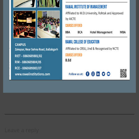
शिष्टाचार मुलाक़ात
SEPTEMBER 26, 2023
BY
ADMIN
FARIDABAD
पूर्व विधायक ललित नागर मास्क लगाना भूल , और सही कसर उनके साथ
टैक्टर पर बैठे लोगों ने पूरी कर ...
JANUARY 7, 2021
BY
ADMIN
FARIDABAD
फरीदाबाद व्यापार मंडल पुलिस कमिश्नर के के राव द्वारा दुकानों में आने से
पहले मास्क उतारने के आदेश का स्वागत ...
MAY 29, 2020
BY
CITY MIRRORS
Leave a reply