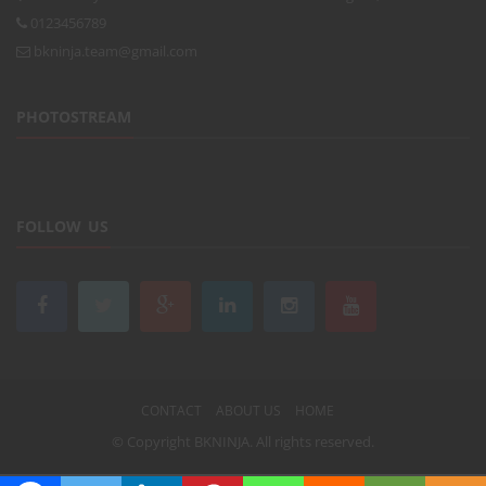
0123456789
bkninja.team@gmail.com
PHOTOSTREAM
FOLLOW US
CONTACT
ABOUT US
HOME
© Copyright
BKNINJA
. All rights reserved.