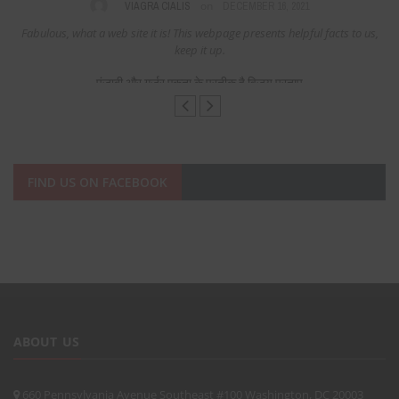
on
VIAGRA CIALIS
DECEMBER 16, 2021
Fabulous, what a web site it is! This webpage presents helpful facts to us,
keep it up.
पंजाबी और गुर्जर एकता के प्रतीक है विजय प्रताप
FIND US ON FACEBOOK
ABOUT US
660 Pennsylvania Avenue Southeast #100 Washington, DC 20003