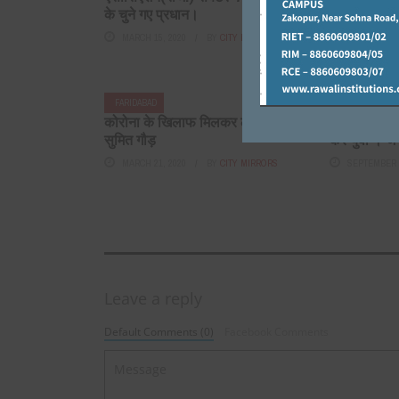
के चुने गए प्रधान।
टे नवराज फौगा
MARCH 15, 2020
BY
CITY MIRRORS
SEPTEMBER 6
FARIDABAD
FARIDABAD
कोरोना के खिलाफ मिलकर लड़ेंगे :
शिक्षा के साथ
सुमित गौड़
करे युवा । ज
MARCH 21, 2020
BY
CITY MIRRORS
SEPTEMBER 2
Leave a reply
Default Comments (0)
Facebook Comments