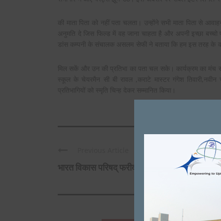
की माता पिता को नहीं पता चलता। उन्होंने सभी माता पिता से आवाह
अनुमति दे जिस फिल्ड में वह जाना चाहता है और अपनी इच्छा बच्चो पर
डांस कम्पनी के संचालक असलम सेफी ने बताया कि हम इस तरह के 
मिल सकें और उन की प्रतिभा का पता चल सके। कार्यक्रम का मंच स
स्कूल के चेयरमैन सी बी रावल ,कराटे मास्टर गंगेश तिवारी,नवीन
प्रतिभागियों को स्मृति चिन्ह देकर सम्मानित किया।
on
VIAGRA CIALIS
DECEM
Fabulous, what a web site it is! This
Previous Article
helpful facts to us, keep i
भारत विकास परिषद् फरीदाबाद शाखा ने स्थापना ...
पंजाबी और गुर्जर एकता के प्रतीक है