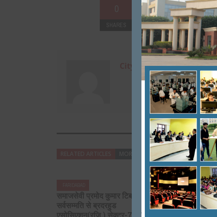
0
SHARES
+
0
City Mirrors
RELATED ARTICLES
MORE FROM AUTHOR
FARIDABAD
FARIDABAD
समाजसेवी प्रमोद कुमार टिबड़ेवाल
शिक्षाविद स
सर्वसम्मति से ब्रदरहुड
प्राइड अवॉर्ड
एसोसिएशन(रजि.) सेक्टर-7ए फरीदाबाद
मशहूर फिल्म 