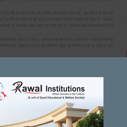
न किया कि वह अपने बच्चे की प्रतिभा को पहचाने और उन्हें उस फिल्ड में जाने की
 ना थोपें फिर देखे की वह बच्चा अपने क्षेत्र में किन उचाईयों को छूता है। असलम
कार्यकर्मो का आयोजन समय समय पर करते रहते है।
जिससे बच्चो को अच्छा प्लेटफॉर्म
ंचालन दीक्षा चौधरी ने किया। कार्यक्रम के समापन के अवसर पर रावल इंटरनैशनल
 चौधरी,राजेश चौहान व रावल इंटरनैशनल स्कूल के प्रिंसिपल सी बी सिंह ने सभी
on
BER 16, 2021
ADMIN
FEBRUARY 25, 2022
 webpage presents
thanks
Next Article
t up.
पंजाबी और गुर्जर एकता के प्रतीक है विजय प्रताप
सिद्धदाता आश्रम में गुरु पूर्णिमा बड़ी धूमधाम ...
 विजय प्रताप