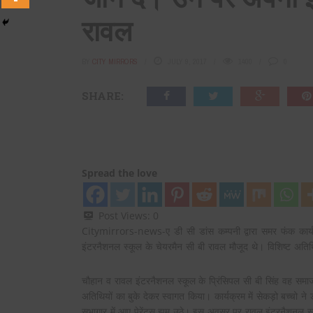
रावल
BY
CITY MIRRORS
JULY 9, 2017
1400
0
SHARE:
Spread the love
Post Views:
0
Citymirrors-news-ए डी सी डांस कम्पनी द्वारा समर फंक कार
इंटरनैशनल स्कूल के चेयरमैन सी बी रावल मौजूद थे। विशिष्ट अतिथि
चौहान व रावल इंटरनैशनल स्कूल के प्रिंसिपल सी बी सिंह वह स
अतिथियों का बुके देकर स्वागत किया। कार्यक्रम में सेकड़ो बच्चो ने
सभागार में आए पेरेंट्स झूम उठे। इस अवसर पर रावल इंटरनैशनल स्क