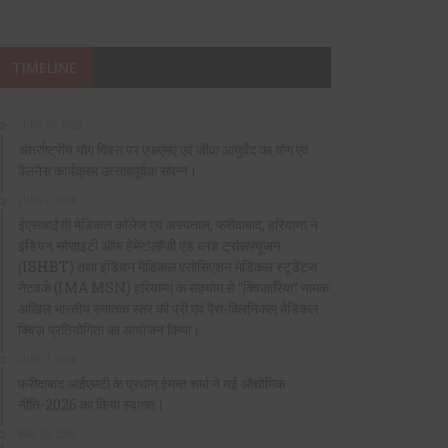
TIMELINE
JUNE 20, 2026
अंतर्राष्ट्रीय योग दिवस पर एफएमए एवं जीवा आयुर्वेद का योग एवं
वेलनेस कार्यक्रम उत्साहपूर्वक संपन्न।
JUNE 9, 2026
ईएसआईसी मेडिकल कॉलेज एवं अस्पताल, फरीदाबाद, हरियाणा ने
इंडियन सोसाइटी ऑफ हेमेटोलॉजी एंड ब्लड ट्रांसफ्यूजन
(ISHBT) तथा इंडियन मेडिकल एसोसिएशन मेडिकल स्टूडेंट्स
नेटवर्क (IMA MSN) हरियाणा के सहयोग से “क्विज़ारिया” नामक
अखिल भारतीय स्नातक स्तर की प्री एवं पैरा-क्लिनिकल मेडिकल
क्विज़ प्रतियोगिता का आयोजन किया।
JUNE 1, 2026
फरीदाबाद आईएमटी के प्रधान हेमन्त शर्मा ने नई औद्योगिक
नीति-2026 का किया स्वागत।
MAY 16, 2026