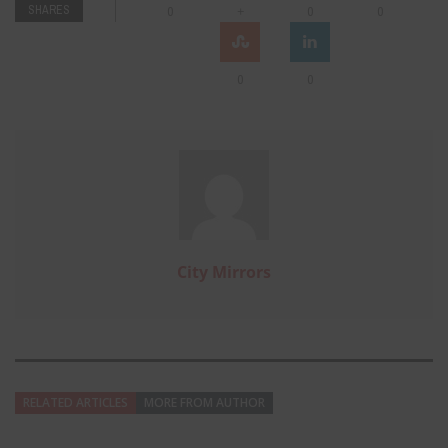
SHARES
+
0
0
0
0
0
City Mirrors
RELATED ARTICLES
MORE FROM AUTHOR