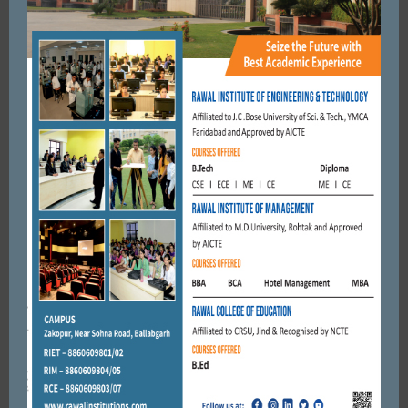
FARIDABAD
औद्योगिक कलस्टर को चार हिस्सों में एक करोड़ रूपये दिये जाए।जे.पी
मल्होत्रा
NOVEMBER 2, 2018
BY
CITY MIRRORS
FARIDABAD
तिगांव विधानसभा क्षेत्र के पूर्व भाजपा प्रत्याशी राजेश नागर का आज गांव
भैंसरावली में उपस्थित सरदारी ने पगड़ी पहनाकर जोरदार ...
JULY 15, 2018
BY
CITY MIRRORS
Leave a reply
Default Comments (0)
Facebook Comments