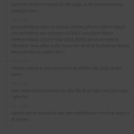
अंतर्राष्ट्रीय योग दिवस पर एफएमए एवं जीवा आयुर्वेद का योग एवं वेलनेस कार्यक्रम
उत्साहपूर्वक संपन्न।
JUNE 9, 2026
ईएसआईसी मेडिकल कॉलेज एवं अस्पताल, फरीदाबाद, हरियाणा ने इंडियन सोसाइटी
ऑफ हेमेटोलॉजी एंड ब्लड ट्रांसफ्यूजन (ISHBT) तथा इंडियन मेडिकल
एसोसिएशन मेडिकल स्टूडेंट्स नेटवर्क (IMA MSN) हरियाणा के सहयोग से
“क्विज़ारिया” नामक अखिल भारतीय स्नातक स्तर की प्री एवं पैरा-क्लिनिकल मेडिकल
क्विज़ प्रतियोगिता का आयोजन किया।
JUNE 1, 2026
फरीदाबाद आईएमटी के प्रधान हेमन्त शर्मा ने नई औद्योगिक नीति-2026 का किया
स्वागत।
MAY 16, 2026
भाजपा सरकार कांग्रेस प्रदेशाध्यक्ष राव नरेंद्र सिंह को तुरंत मुहैया कराए पुलिस सुरक्षा
: सुमित गौड़
MAY 15, 2026
आईएमटी क्षेत्र की समस्याओं को लेकर उद्योग प्रतिनिधिमंडल ने नगर निगम आयुक्त से
की मुलाकात।