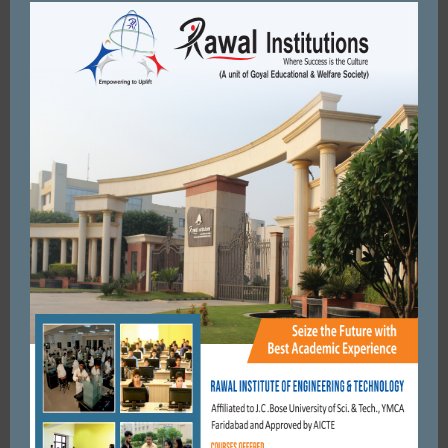
FARIDABAD
फरीदाबाद ट्रांसपोर्ट एसोसिएशन ने कोरोना से बचाव के लिये दिये पांच लाख
रुपये।
APRIL 11, 2020
BY
CITY MIRRORS
FARIDABAD
डीएवी इंस्टीट्यूट ऑफ मैनेजमेंट, फरीदाबाद ने “स्पोर्ट्स मेनिया” का आयोजन
किया
DECEMBER 2, 2021
BY
ADMIN
FARIDABAD
समाज सेवा में अग्रणी भूमिका निभा रहा है रोटरी क्लब ऑफ अरावली
फरीदाबाद ।सुमित गौड़
SEPTEMBER 2, 2018
BY
CITY MIRRORS