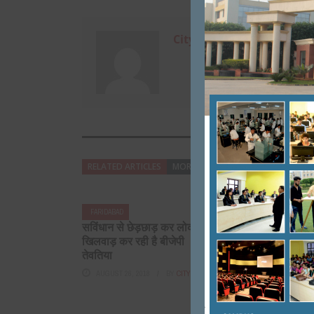
City Mirrors
RELATED ARTICLES
MORE FROM AUTHOR
FARIDABAD
FARIDABAD
सविंधान से छेड़छाड़ कर लोकतंत्र से
मानव सेवा समि
खिलवाड़ कर रही है बीजेपी । तरुण
अवसर पर 26
तेवतिया
रक्तदान शिव
AUGUST 26, 2018
BY
CITY MIRRORS
JANUARY 25,