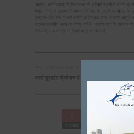
जाएगी। उन्होने कहा कि जिस तरह की घटनाएं स्कूलों में सामने आ 
विपुल गोयल ने गुड़गांव में अभिभावकों और पत्रकारों पर पुलिस के
प्रद्युमन मर्डर केस में सभी दोषियों के खिलाफ जल्द से जल्द कानून
घटनाएं राजनीति करने का विषय नहीं हैं। उन्होने कहा कि सरकार की सं
सीबीआई जांच के लिए भी विचार करने को तैयार है।
Previous Article
वर्ल्ड सुसाईट प्रिवेंशन डे के उपलक्ष्य ...
VIAGR
Fabulous, what a 
helpf
पंजाबी और गु
0
SHARES
+
0