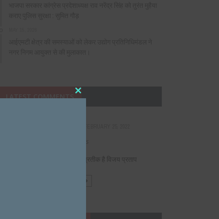
भाजपा सरकार कांग्रेस प्रदेशाध्यक्ष राव नरेंद्र सिंह को तुरंत मुहैया
कराए पुलिस सुरक्षा : सुमित गौड़
MAY 15, 2026
आईएमटी क्षेत्र की समस्याओं को लेकर उद्योग प्रतिनिधिमंडल ने
नगर निगम आयुक्त से की मुलाकात।
LATEST COMMENTS
Close
this
module
on
25, 2022
VIAGRA CIALIS
DECEMBER 16, 2021
Fabulous, what a web site it is! This webpage presents
helpful facts to us, keep it up.
 विजय प्रताप
पंजाबी और गुर्जर एकता के प्रतीक है विजय प्रताप