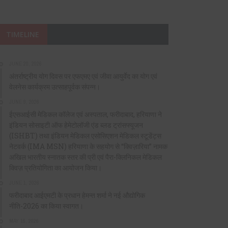
TIMELINE
JUNE 20, 2026
अंतर्राष्ट्रीय योग दिवस पर एफएमए एवं जीवा आयुर्वेद का योग एवं
वेलनेस कार्यक्रम उत्साहपूर्वक संपन्न।
JUNE 9, 2026
ईएसआईसी मेडिकल कॉलेज एवं अस्पताल, फरीदाबाद, हरियाणा ने
इंडियन सोसाइटी ऑफ हेमेटोलॉजी एंड ब्लड ट्रांसफ्यूजन
(ISHBT) तथा इंडियन मेडिकल एसोसिएशन मेडिकल स्टूडेंट्स
नेटवर्क (IMA MSN) हरियाणा के सहयोग से “क्विज़ारिया” नामक
अखिल भारतीय स्नातक स्तर की प्री एवं पैरा-क्लिनिकल मेडिकल
क्विज़ प्रतियोगिता का आयोजन किया।
JUNE 1, 2026
फरीदाबाद आईएमटी के प्रधान हेमन्त शर्मा ने नई औद्योगिक
नीति-2026 का किया स्वागत।
MAY 16, 2026