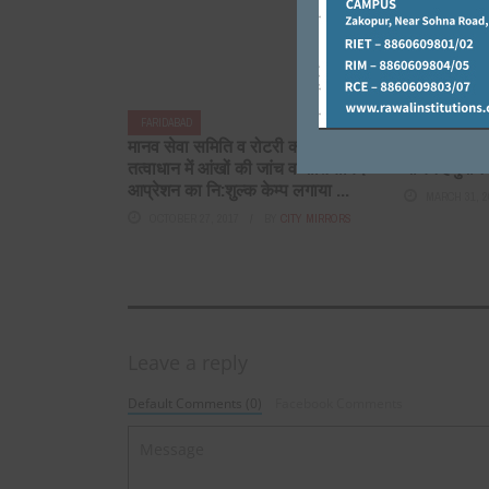
FARIDABAD
FARIDABAD
मानव सेवा समिति व रोटरी क्लब ग्रेस के
मनुष्य को प्
तत्वाधान में आंखों की जांच व मोतियाबिंद
मोचन हनुमान 
आप्रेशन का नि:शुल्क केम्प लगाया ...
MARCH 31, 2
OCTOBER 27, 2017
BY
CITY MIRRORS
Leave a reply
Default Comments (0)
Facebook Comments