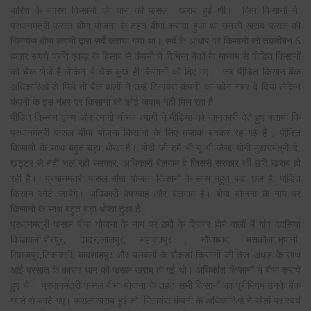
बारिश के कारण किसानों की धान की फसल खऱाब हुई थी। जिन किसानों ने
प्रधानमंत्री फसल बीमा योजना के तहत बीमा कराया हुआ था उनकी खऱाब फसल की
रिलायंस बीमा कंपनी द्वारा सर्वे कराया गया था। सर्वे के आधार पर किसानों को तकरीबन 6
हजार रूपये प्रति एकड़ के हिसाब से कंपनी ने विभिन्न बैंकों के माध्यम से पीडि़त किसानों
को चैक भेजे है लेकिन ये चैक कुछ ही किसानों को दिए गए। जब पीडि़त किसान बैंक
अधिकारिओ से मिले तो बैंक वालों ने उन्हें रिलायंस कंपनी का फ़ोन नंबर दे दिया लेकिन
कंपनी के इस नंबर पर किसानो को कोई जवाब नहीं मिल रहा है।
पीडि़त किसान कृष्ण और त्यागी नीरज त्यागी ने मीडिया को जानकारी देते हुए बताया कि
प्रधानमंत्री फसल बीमा योजना किसानो के लिए मजाक बनकर रह गई है , पीडि़त
किसानो के साथ बहुत बड़ा धोखा है। मोदी जी हमें भी यू पी जैसा योगी मुखयमंत्री दें,
खट्टर से नहीं चल रही सरकार, अधिकारी बेलगाम है जिससे सरकार की छवि खऱाब हो
रही है। प्रधानमंत्री फसल बीमा योजना किसानो के साथ बहुत बड़ा छल है, पीडि़त
किसान कोर्ट जायेंगे। अधिकारी बेपरवाह और बेलगाम है। बीमा योजना के नाम पर
किसानों के साथ बहुत बड़ा धोखा हुआ है।
प्रधानमंत्री फसल बीमा योजना के नाम पर ठगी के शिकार होने वालों में गांव ददसिया
किडावली,शेरपुर, ढाढऱ,लालपुर, महावतपुर , मौजाबाद, भसकौला,भूपानी,
रिवाजपुर,टिकावली, बादशाहपुर और पलवली के सैंकड़ो किसानों की तेज अंधड़ के साथ
आई बरसात के कारण धान की फसल खऱाब हो गई थी। अधिकांश किसानों ने बीमा कराये
हुए थे। प्रधानमंत्री फसल बीमा योजना के तहत सभी किसानों का प्रीमियम उनके बैंक
खाते से काटे गए। फसल खऱाब हुई तो रिलायंस कंपनी के अधिकारिओ ने खेतों पर स्वयं