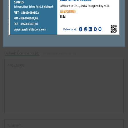
DECEMBER 25, 2019
BY
CITY MIRRORS
Leave a reply
Default Comments (0)
Facebook Comments