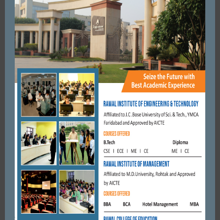
FARIDABAD
मानव सेवा समिति ने निर्जला एकादशी के पावन पर्व पर स्टील के गिलासों में
पिलाया ठंडा मीठा पानी –
JUNE 13, 2019
BY
CITY MIRRORS
FARIDABAD
गढ़वाल सभा शिक्षा को ज्यादतर लोगों तक पहुंचाने में पूरी तरह से प्रयासरत।
देव सिंह गुंसाई
NOVEMBER 5, 2017
BY
CITY MIRRORS
FARIDABAD
महिला थाना सेंट्रल की टीम ने महिलाओं के साथ भद्दे कमेंट करते 6 मनचलों
पर कसा शिकंजा
OCTOBER 2, 2022
BY
ADMIN
FARIDABAD
आज के बच्चें प्रतिभा के धनी है। इनको निखारने के काम जोरबा-7’ कनाज
डांस ऑफ सोल नृत्य एवं जिमनास्टिक संस्था ...