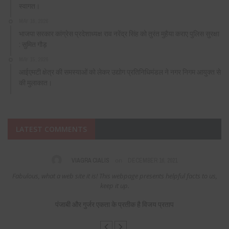
स्वागत।
MAY 16, 2026
भाजपा सरकार कांग्रेस प्रदेशाध्यक्ष राव नरेंद्र सिंह को तुरंत मुहैया कराए पुलिस सुरक्षा
: सुमित गौड़
MAY 15, 2026
आईएमटी क्षेत्र की समस्याओं को लेकर उद्योग प्रतिनिधिमंडल ने नगर निगम आयुक्त से
की मुलाकात।
LATEST COMMENTS
on
VIAGRA CIALIS
DECEMBER 16, 2021
Fabulous, what a web site it is! This webpage presents helpful facts to us,
keep it up.
पंजाबी और गुर्जर एकता के प्रतीक है विजय प्रताप