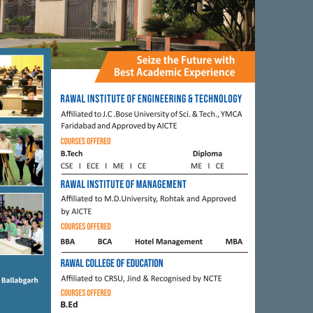
FARIDABAD
ॉलोनी की आरडब्ल्यूए 10
मानव रचना की छात्रा का जिनीवा में हुआ
ी होली पर रेन डांस का
सलेक्शन ,मकेनिकल इंजीनियरिंगकी
द्र सिंह भड़ाना।
छात्रा आशलेषा शर्मा का हुआ CERN
के लिए चयन
, 2020
BY
CITY MIRRORS
JUNE 22, 2018
BY
CITY MIRRORS
FARIDABAD
 की बदहाली के खिलाफ
डीएवी शताब्दी कॉलेज फरीदाबाद में