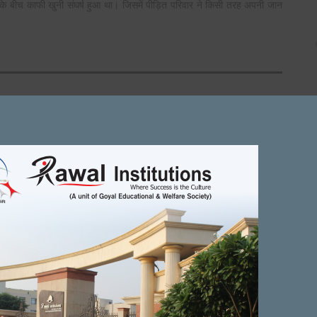
े बीच काफी खुनी संघर्ष हुआ था। जिसमें पीड़ित परिवार ने किसी तरह अपनी जान
Next Article
फरीदाबाद में ही छिपता घूम रहा था। ...
on
VIAGRA CIALIS
DECEMBER 16, 2021
Fabulous, what a web site it is! This webpage presents
helpful facts to us, keep it up.
पंजाबी और गुर्जर एकता के प्रतीक है विजय प्रताप
0
0
0
0