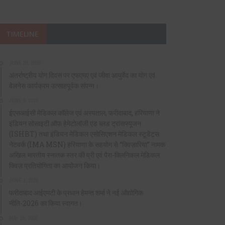
TIMELINE
JUNE 20, 2026
अंतर्राष्ट्रीय योग दिवस पर एफएमए एवं जीवा आयुर्वेद का योग एवं
वेलनेस कार्यक्रम उत्साहपूर्वक संपन्न।
JUNE 9, 2026
ईएसआईसी मेडिकल कॉलेज एवं अस्पताल, फरीदाबाद, हरियाणा ने
इंडियन सोसाइटी ऑफ हेमेटोलॉजी एंड ब्लड ट्रांसफ्यूजन
(ISHBT) तथा इंडियन मेडिकल एसोसिएशन मेडिकल स्टूडेंट्स
नेटवर्क (IMA MSN) हरियाणा के सहयोग से “क्विज़ारिया” नामक
अखिल भारतीय स्नातक स्तर की प्री एवं पैरा-क्लिनिकल मेडिकल
क्विज़ प्रतियोगिता का आयोजन किया।
JUNE 1, 2026
फरीदाबाद आईएमटी के प्रधान हेमन्त शर्मा ने नई औद्योगिक
नीति-2026 का किया स्वागत।
MAY 16, 2026