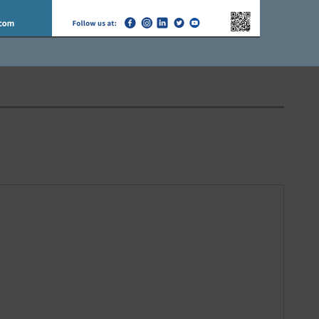
 करेगी विधायक व पार्षद के
विज्ञान विभाग द्वारा वैज्ञानिक स्वभाव क्यों
न:- चुन्नु राजपूत
और कैसे विषय पर राष्ट्रीय वेबीनार का
आयोजन।
18
BY
CITY MIRRORS
JULY 25, 2020
BY
CITY MIRRORS