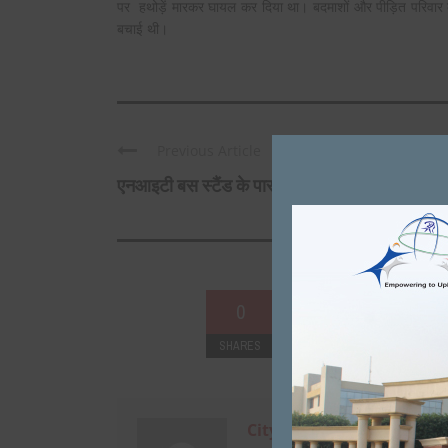
पर हथोड़ें मारकर घायल कर दिया था। बदमाशों और पीड़ित परिवार क
बचाई थी।
Previous Article
एनआइटी बस स्टैंड के पास दुकानदार पर ...
0
SHARES
+
0
City Mirrors