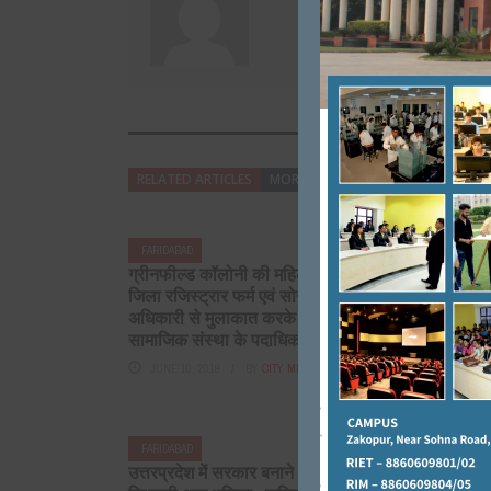
RELATED ARTICLES
MORE FROM AUTHOR
FARIDABAD
FARIDABAD
ग्रीनफील्ड कॉलोनी की महिलाओं ने
ग्रीनफील्ड क
जिला रजिस्ट्रार फर्म एवं सोसायटी
मार्च को करेग
अधिकारी से मुलाकात करके एक
आयोजन। वीरें
सामाजिक संस्था के पदाधिकारियों के ...
FEBRUARY 23
JUNE 10, 2019
BY
CITY MIRRORS
FARIDABAD
FARIDABAD
उत्तरप्रदेश में सरकार बनाने में कांग्रेस
वार्ड न0 40