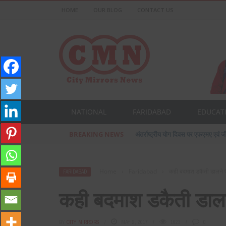
HOME
OUR BLOG
CONTACT US
NATIONAL
FARIDABAD
EDUCAT
BREAKING NEWS
प्रसिद्ध उद्योगपति फरीदाबाद के आशीष ज
Home
›
Faridabad
›
कही बदमाश डकैती डालने प
FARIDABAD
कही बदमाश डकैती डालने
BY
CITY MIRRORS
MAY 2, 2017
1623
0