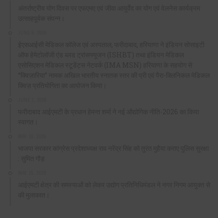
अंतर्राष्ट्रीय योग दिवस पर एफएमए एवं जीवा आयुर्वेद का योग एवं वेलनेस कार्यक्रम
उत्साहपूर्वक संपन्न।
JUNE 9, 2026
ईएसआईसी मेडिकल कॉलेज एवं अस्पताल, फरीदाबाद, हरियाणा ने इंडियन सोसाइटी
ऑफ हेमेटोलॉजी एंड ब्लड ट्रांसफ्यूजन (ISHBT) तथा इंडियन मेडिकल
एसोसिएशन मेडिकल स्टूडेंट्स नेटवर्क (IMA MSN) हरियाणा के सहयोग से
“क्विज़ारिया” नामक अखिल भारतीय स्नातक स्तर की प्री एवं पैरा-क्लिनिकल मेडिकल
क्विज़ प्रतियोगिता का आयोजन किया।
JUNE 1, 2026
फरीदाबाद आईएमटी के प्रधान हेमन्त शर्मा ने नई औद्योगिक नीति-2026 का किया
स्वागत।
MAY 16, 2026
भाजपा सरकार कांग्रेस प्रदेशाध्यक्ष राव नरेंद्र सिंह को तुरंत मुहैया कराए पुलिस सुरक्षा
: सुमित गौड़
MAY 15, 2026
आईएमटी क्षेत्र की समस्याओं को लेकर उद्योग प्रतिनिधिमंडल ने नगर निगम आयुक्त से
की मुलाकात।