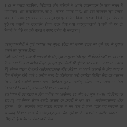
150 से ज्यादा उद्यमियों, निदेशकों और मालिकों ने अपने एकाउंटेंट्स के साथ सेशन में
भाग लिया|आर के खंडेलवाल, सी ए, राजत मगला सी ऐ, और आय चेयरमैन श्री राजीव
चावला ने स्वयं इस क्विज को प्रस्तुत एवं प्रायोजित किया| प्रतिभागियों ने इस विषय में
पूछे गए सवालों का उत्साहित होकर उत्तर दिया तथा प्रस्तुतकर्ताओं ने सभी जी एस टी
नियमों के पीछे का तर्क सरल व स्पष्ट तरीके से समझाया|
प्रस्तुतकर्ताओं ने पूर्ण प्रयास कर सूक्ष्म, छोटा एवं मध्यम उद्यम को पूर्ण रूप से कुशल
बनाने का प्रयास किया |
सिर्फ यही नहीं, साथ ही सदस्यों के लिए एक निशुल्क “जी इस टी हेल्पडेस्क” को भी लांच
किया गया जिस से भविष्य में एस एम् एस द्वारा किसी भी दुविधा का समाधान पाया जा सकता
है| क्विज सेशन से पहले
आईएएमएसएमइ ऑफ इंडिया
ने अपने सदस्यों के लिए मात्र २
दिन में मंजूर होने वाले २ करोड़ रपय के कोलैटरल फ्री क्रेडिट लिमिट सेवा का प्रारम्भ
किया जिसे उद्योगी कच्चा माल, कैपिटल गुड्स, मशीन, सोलर पावर प्लांट या बिल
डिस्काउंटिंग के लिए इस्तेमाल किया जा सकता है|
इस विषय में एक ख़ास २ दिन के कैंप का आयोजन २६ और २७ जून २०१७ को किया जा
रहा है| यह क्विज सेशन मस्ती, उत्साह एवं इनामों से भरा रहा |
आईएएमएसएमइ ऑफ
इंडिया के
चेयरमैन श्री राजीव चावला ने तहे दिल से सभी प्रतिभागी सदस्यों का
धन्यवाद किया। अन्त मैं
आईएएमएसएमइ ऑफ इंडिया के चेयरमैन राजीव चावला
ने
जीएसटी हैेल्प डेस्क नंबर जारी किया