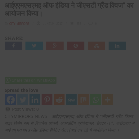
आईएएमएसएमइ ऑफ इंडिया ने जीएसटी ग्रैंड क्विज” का
आयोजन किया।
BY
CITY MIRRORS
JUNE 24, 2017
855
0
SHARE:
Share this on WhatsApp
Spread the love
Post Views:
0
CITYMIRRORS-NEWS-
.
आईएएमएसएमइ ऑफ इंडिया
ने “जीएसटी ग्रैंड क्विज़”
सत्र विशेष रूप से बिजनेस ओनर्स, अकाउंटिंग प्रोफेशनल, सेक्टर -11, फरीदाबाद में
आई एम् एस एम् इ ऑफ़ इंडिया हैबिटैट सेंटर (आई एच सी) में आयोजित किया ।