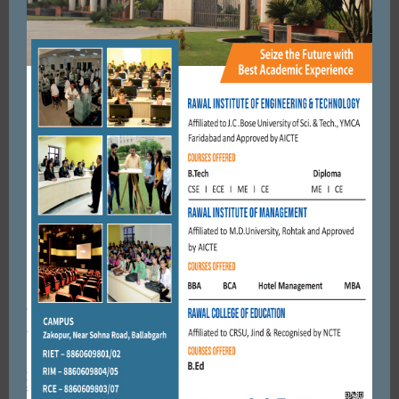
MARCH 27, 2020
BY
CITY MIRRORS
FARIDABAD
फरीदाबाद में ही छिपता घूम रहा था। आरोपी
MAY 3, 2017
BY
CITY MIRRORS
FARIDABAD
रुक्मणि साक्षात लक्ष्मी व श्रीकृष्ण नारायण का रूप हैं।डॉ श्रीरामविलासदास
वेदांती महाराज।
APRIL 4, 2018
BY
CITY MIRRORS
Leave a reply
Default Comments (0)
Facebook Comments