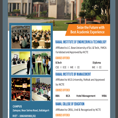
AUGUST 12, 2021
BY
ADMIN
FARIDABAD
नेशनल हाइवे पर गाड़ियों की रफ्तार हुई तेज, हादसे में मां-बेटी की मौत ।
APRIL 23, 2018
BY
CITY MIRRORS
FARIDABAD
250 से अधिक मामलों में पीडी लखानी को मिली जमानत।
AUGUST 2, 2017
BY
CITY MIRRORS
FARIDABAD
सेक्टर -21बी महिला पुलिस चौकी के पास बने विवेकानंद पार्क की दीवार
तोड़कर असामाजिक तत्वों ने बनाया रास्ता। पार्क में ...
MARCH 11, 2019
BY
CITY MIRRORS