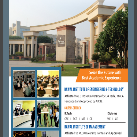
FARIDABAD
धर्म को जीवत रखने के लिए लोगों में समाजिक चेतना जगाना जरुरी।
कृष्णपाल गुर्जर
MARCH 31, 2018
BY
CITY MIRRORS
FARIDABAD
विकास चौधरी हत्याकांड में सात गिरफ्तार, शूटरों ने बैकअप का किया था
इंतजाम
JULY 9, 2019
BY
CITY MIRRORS
FARIDABAD
जिला फरीदाबाद बैडमिंटन संघ की और से आयोजित जिला स्तरीय रैंकिंग
टूर्नामेंट का हुआ संपन्न।
JANUARY 7, 2020
BY
CITY MIRRORS
FARIDABAD