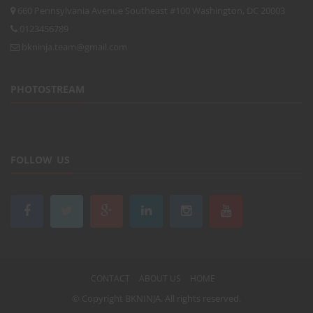
660 Pennsylvania Avenue Southeast #100 Washington, DC 20003
0123456789
bkninja.team@gmail.com
PHOTOSTREAM
FOLLOW US
CONTACT
ABOUT US
HOME
© Copyright
BKNINJA
. All rights reserved.