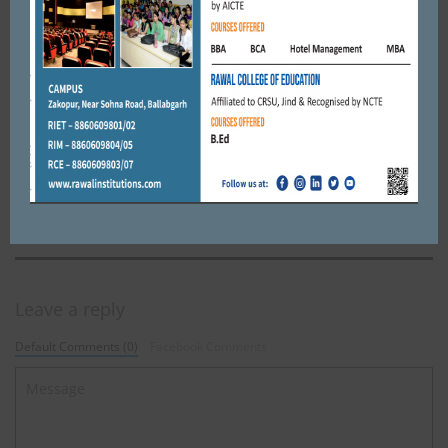
लोक उत्थान क्लब पिछले 15 वर्षों से समाजसेवा का कार्य करने के लिये बधाई
के पात्र है। कृष्णपाल गुर्जर
AUGUST 5, 2018
BY
CITY MIRRORS
FARIDABAD
सेक्टर 58 विक्टोरा टूल कंपनी में रोटरी क्लब ऑफ फरीदबाद ईस्ट के सहयोग
से मेगा रक्तदान शिविर का आयोजन
SEPTEMBER 26, 2021
BY
ADMIN
Leave a reply
Default Comments (0)
Facebook Comments