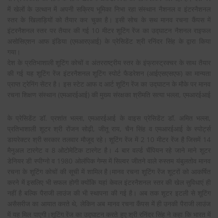
में खेलों के उत्थान में अपनी सक्रिय भूमिका निभा रहा संस्थान नैशनल व इंटरनैशनल
स्तर के खिलाड़ियों को तैयार कर चुका है। इसी सोच के सथ मानव रचना कैंपस में
इंटरनैशनल स्तर पर तैयार की गई 10 मीटर शूटिंग रेंज का उद्घाटन नैशनल राइफल
असोसिएशन आफ इंडिया (एमआरएआई) के प्रेसिडेंट श्री रनिंदर सिंह के द्वारा किया
गया।
देश के प्रतिभाशाली शूटिंग कोचों व अंतरराष्ट्रीय स्तर के इंफ्रास्ट्रक्चर के साथ तैयार
की गई यह शूटिंग रेंज इंटरनैशनल शूटिंग स्पोर्ट फैडरेशन (आईएसएसएफ) का मान्यता
प्राप्त ट्रेनिंग सेंटर है। इस स्टेट आफ द आर्ट शूटिंग रेंज का उद्घाटन के मौके पर मानव
रचना शिक्षण संस्थान
(एमआरईआई) की मुख्य संरक्षका श्रीमति सत्या भल्ला, एमआरईआई
के प्रेसिडेंट डॉ. प्रशांत भल्ला, एमआरईआई के वाइस प्रेसिडेंट डॉ. अमित भल्ला,
प्रतिभाशाली शूटर श्री रोंजन सोढ़ी, जीतू राय, चैन सिंह व एमआरईआई के स्पोर्ट्स
डायरेक्टर श्री सरकार तलवार मौजूद रहे। शूटिंग रेंज में 2 10 मीटर रेंज है जिसमें 14
मैनुअल टारगेट व 8 ओटोमेटिक टारगेट है। 4 बार वर्ल्ड चैंपियन रहे जाने माने शूटर
डेनियर डी स्पीग्नो व 1980 ओलंपिक गेम्स में सिल्वर जीतने वाले रुस्तम यंबुलतोव मानव
रचना के शूटिंग कोचों की सूची में शामिल है।मानव रचना शूटिंग रेंज शूटरों को आकर्षित
करने में इसलिए भी सफल होगी क्योंकि यहां केवल इंटरनैशनल स्तर की खेल सुविधाएं ही
नहीं है बल्कि पैराजी लाउंज की भी स्थापना की गई है। अब तक शूटर इटली से शूटिंग
असैसरीज का आयात करते थे, लेकिन अब मानव रचना कैंपस में ही उनकी पैराजी लाउंज
में यह मिल पाएगी।शूटिंग रेंज का उद्घाटन करते हुए श्री रनिंदर सिंह ने कहा कि भारत में