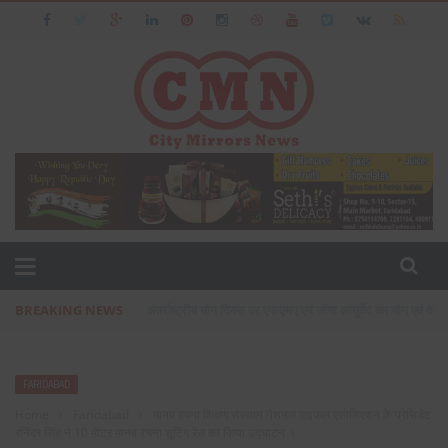
BREAKING NEWS
प्रसिद्ध उद्योगपति फरीदाबाद के आशीष जैन का पत्नी एवं बेटी के सा
FARIDABAD
Home
›
Faridabad
›
मानव रचना शिक्षण संस्थान नैशनल राइफल एसोसिएशन के प्रेसिडेंट
रनिंदर सिंह ने 10 मीटर मानव रचना शूटिंग रेंज का किया उद्घाटन ।