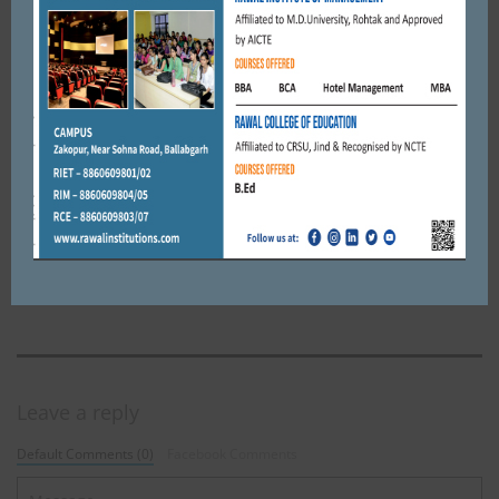
JANUARY 14, 2018
BY
CITY MIRRORS
FARIDABAD
डॉक्टर से ₹3 लाख रुपए की फिरौती मांगने वाले दो आरोपियों को पुलिस
OCTOBER 26, 2020
BY
ADMIN
FARIDABAD
विक्टोरा कंपनी के डायरेक्टर अमीत बीर बांगा ने रक्तदान कर अपना जन्मदिन
बनाया यादगार।
AUGUST 20, 2021
BY
ADMIN
Leave a reply
Default Comments (0)
Facebook Comments