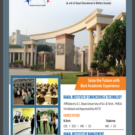
FARIDABAD
कोरोना से बचाव के लिए अस्थाई दुकानदारों को दशहरा ग्राऊंड में जगह दे
नगर निगम: भाटिया
OCTOBER 26, 2021
BY
ADMIN
FARIDABAD
विद्या की देवी मां सरस्वती सबके जीवन में ज्ञान, समृद्धि व उत्तम स्वास्थ्य
प्रदान करें। विजय प्रताप
FEBRUARY 16, 2021
BY
ADMIN
FARIDABAD
पत्नी ने ही हमलावरों के साथ मिलकर मरवाया था अपने पति को।
APRIL 19, 2019
BY
CITY MIRRORS
FARIDABAD
प्रेस वार्ता की बजाय उन्हें फुल कोर्ट की बेंच में अपनी बात 31 जजों के सामने
रखनी चाइये थी–सत्येंदर भड़ाना