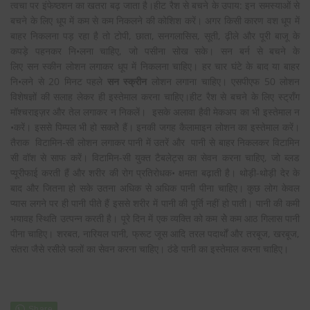
त्वचा पर इंफेष्ठशन का खतरा बढ़ जाता है।हीट रैश से बचने के उपाय: इन समस्याओं से
बचने के लिए धूप में कम से कम निकलने की कोशिश करें। अगर किसी कारण वश धूप में
बाहर निकलना पड़ रहा है तो टोपी, छाता, सनगलासिस, सूती, ढ़ीले और पूरी बाजू के
कपड़े पहनकर नि•लना चाहिए, जो पसीना सोख सके। सन बर्न से बचने के
लिए सन स्कीन लोशन लगाकर धूप में निकलना चाहिए। हर चार घंटे के बाद या बाहर
नि•लने से 20 मिनट पहले
सन स्क्रीन
लोशन लगाना चाहिए। एसपीएफ 50 लोशन
विशेषज्ञों की सलाह लेकर ही इस्तेमाल करना चाहिए।हीट रैश से बचने के लिए स्ट्रॉंग
मॉश्चराइज़र और तेल लगाकर न निकलें। इसके अलावा हैवी मेकअप का भी इस्तेमाल न
•करें। इससे पिम्पल भी हो सकतेे हैं। इनकी जगह कैलामाइन लोशन का इस्तेमाल करें।
तैराक विटामिन-सी लोशन लगाकर पानी में उतरें और पानी से बाहर निकलकर विटामिन
सी वॉश से साफ करें। विटामिन-सी युक्त टैबलेट्स का सेवन करना चाहिए, जो ब्लड
प्यूरीफाई करती हैं और शरीर की रोग प्रतिरोधक• क्षमता बढ़ाती है। थोड़ी-थोड़ी देर के
बाद और जितना हो सके उतना अधिक से अधिक पानी पीना चाहिए। कुछ लोग केवल
प्यास लगने पर ही पानी पीते हैं इससे शरीर में पानी की पूर्ति नहीं हो पाती। पानी की कमी
भयावह स्थिति उत्पन्न करती है। पूरे दिन में एक व्यक्ति को कम सेे कम आठ गिलास पानी
पीना चाहिए। शरबत, नारियल पानी, फ्रूट जूस आदि तरल पदार्थों और तरबूज, खरबूज,
संतरा जैसे रसीले फलों का सेवन करना चाहिए। ठंडे पानी का इस्तेमाल करना चाहिए।