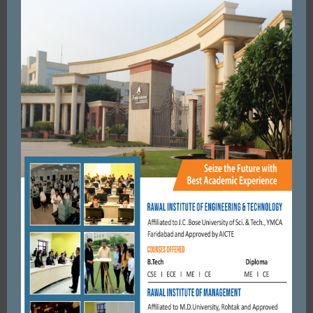
DECEMBER 7, 2020
BY
ADMIN
FARIDABAD
सेक्टर-21बी आरडब्ल्यूए की पॉकेट नंबर 98 से लेकर 78 तक की आरएमसी
रोड का उद्घाटन विधायक सीमा त्रिखा ने किया।
SEPTEMBER 12, 2019
BY
CITY MIRRORS
FARIDABAD
भाजपा प्रत्याशी कृष्णपाल गुर्जर की धर्मपत्नी व पुत्रवधू ने संभाला चुनावी
मोर्चा
MAY 3, 2019
BY
CITY MIRRORS
FARIDABAD
ऑटो चालक पर बैंककर्मी की हत्या का शक
MAY 6, 2017
BY
CITY MIRRORS
FARIDABAD