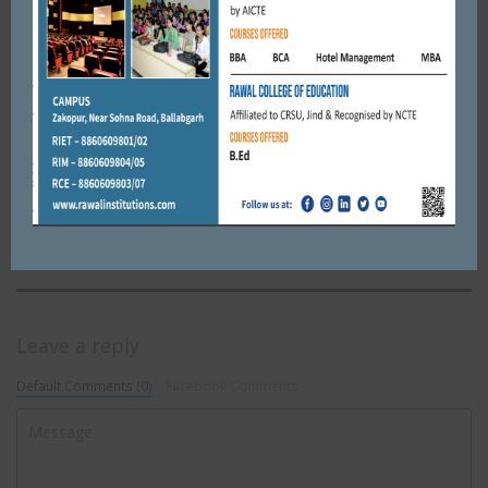
डीसी मॉडल सीनियर सेकेंडरी स्कूल में “मॉम एंड मी फिएस्टा” कार्यक्रम का
आयोजन
NOVEMBER 20, 2022
BY
ADMIN
FARIDABAD
हरियाणा प्रोडक्टिविटी काउंसिल के प्रधान एच एल भूटानी व संरक्षक जेपी
मल्होत्रा नई दिल्ली कॉन्फ्रेंस में लिया भाग।
SEPTEMBER 15, 2022
BY
ADMIN
Leave a reply
Default Comments (0)
Facebook Comments