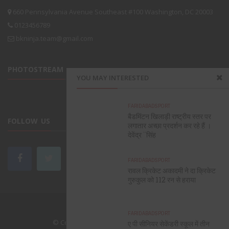
660 Pennsylvania Avenue Southeast #100 Washington, DC 20003
0123456789
bkninja.team@gmail.com
PHOTOSTREAM
YOU MAY INTERESTED
FARIDABAD
SPORT
बैडमिंटन खिलाड़ी राष्ट्रीय स्तर पर
FOLLOW US
लगातार अच्छा प्रदर्शन कर रहे हैं ।
देवेंद्र ¨सिंह
FARIDABAD
SPORT
रावल क्रिकेट अकादमी ने दा क्रिकेट
गुरुकुल को 112 रन से हराया
CONTACT
ABOUT US
HOME
FARIDABAD
SPORT
© Copyright
BKNINJA
. All rights reserved.
ए पी सीनियर सेकेंडरी स्कूल में तीन