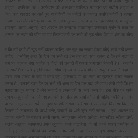
शिरकत की। इस अवसर पर विशिष्ट अतिथि के रूप में वार्ड 30 के पार्षद सुभाष
आहूजा उपस्थित रहे। कार्यक्रम की अध्यक्षता परविन्द्र मल्होत्रा एवं सतीश आहूजा ने
की। इस अवसर पर आये हुए अतिथियों का कमेटी के समस्त पदाधिकारियों ने सम्मान
किया। इस मौके पर मुख्य रूप से दीपक ठुकराल, पवन डाबर, हंस आहूजा, प. मुकेश
शास्त्री, बशीर अहमद, इस अवसर पर केन्द्रीय राज्यमंत्री कृष्णपाल गूर्जर ने कहा कि
असत्य पर सत्य की जीत का पर्व विजयदशमी हम सभी को एक सीख देता है
और वह सीख
है कि हमें कभी भी झूठ नहीं बोलना चाहिए और झूठ का सहारा लेकर कोई कार्य नहीं करना
चाहिए। इसीलिए आज के दिन हम सभी को इस बात का प्रण करना है कि हमें सत्य के
मार्ग पर चलकर देश, प्रदेश व जिले की उन्नति में अपनी भागीदारी निभानी है। समारोह
को सम्बोधित करते हुए विधायक सीमा त्रिखा व अजय गौड ने संयुक्त रूप से कहा कि
रावण रूपी राक्षस के रूप में पनप रहा भ्रष्टाचार भी हम सभी को एकजुट होकर समाप्त
करना है। उन्होंने कहा कि हम सभी को आज के दिन इस बात की शपथ लेनी होगी कि हेमें
भ्रष्टाचार दूर भगाना है और सच्चाई व ईमानदारी से कार्य करने है। इस मौेके पर पार्षद
सुभाष आहूजा ने कहा कि दशहरा पर्व की सीख हम सभी को लेनी चाहिए क्योकि इस दिन
घमण्ड, अहंकार का सर्वनाश हुआ था और भगवान श्रीराम ने एक संदेश दिया था कि आप
कितने भी ताकतवर हो जाओ परंतु सच्चाई के आगे कुछ नहीं चलता। इस अवसर पर
दशहरा कमेटी के प्रधान सन्नी नारंग, उपप्रधान संजय अरोडा, महासचिव सचिन शर्मा,
सतीश आहूजा, कोषाध्यक्ष हेमंत खुराना, शम्मी कटारिया ने भी अपने अपने सम्बोधन में
आये हुए सभी अतिथियों का आभार जताया और कहा कि आज इस दशहरा उत्सव की
सफलता में जहां क्षेत्रवासियों की अहम भूमिका रही वही कमेटी के सभी पदाधिकारी, सदस्य