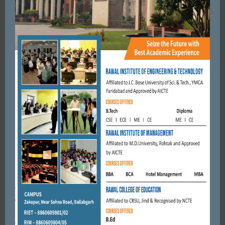
FARIDABAD
फिल्म ओए लकी लकी ओए स्टाइल के दो चोर जिन्होंने मोटरसाइकिल से
कैंटर, बकरी से भैंस तक कुछ नहीं छोड़ा ...
JULY 2, 2021
BY
ADMIN
FARIDABAD
राहुल गांधी ने टवीट कर विकास चौधरी की हत्या पर दुख जताया , तो सीएम
मनोहर लाल ने पूछने पर ...
JUNE 27, 2019
BY
CITY MIRRORS
FARIDABAD
विधायक ने चिट्ठी लिखकर शराब चालू करने की मांग की।
MAY 1, 2020
BY
CITY MIRRORS