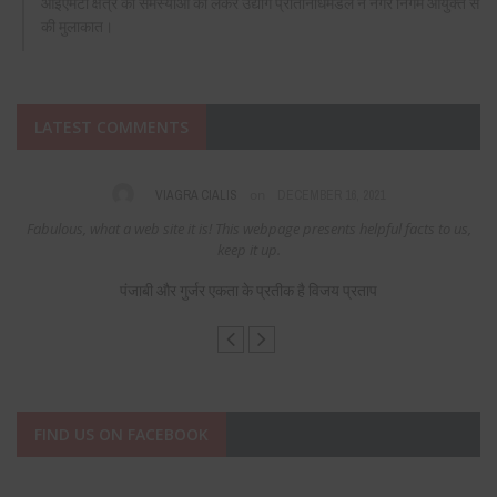
आईएमटी क्षेत्र की समस्याओं को लेकर उद्योग प्रतिनिधिमंडल ने नगर निगम आयुक्त से
की मुलाकात।
LATEST COMMENTS
on
VIAGRA CIALIS
DECEMBER 16, 2021
Fabulous, what a web site it is! This webpage presents helpful facts to us,
keep it up.
पंजाबी और गुर्जर एकता के प्रतीक है विजय प्रताप
FIND US ON FACEBOOK