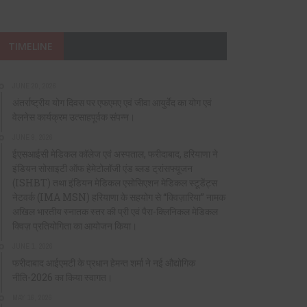
TIMELINE
JUNE 20, 2026
अंतर्राष्ट्रीय योग दिवस पर एफएमए एवं जीवा आयुर्वेद का योग एवं
वेलनेस कार्यक्रम उत्साहपूर्वक संपन्न।
JUNE 9, 2026
ईएसआईसी मेडिकल कॉलेज एवं अस्पताल, फरीदाबाद, हरियाणा ने
इंडियन सोसाइटी ऑफ हेमेटोलॉजी एंड ब्लड ट्रांसफ्यूजन
(ISHBT) तथा इंडियन मेडिकल एसोसिएशन मेडिकल स्टूडेंट्स
नेटवर्क (IMA MSN) हरियाणा के सहयोग से “क्विज़ारिया” नामक
अखिल भारतीय स्नातक स्तर की प्री एवं पैरा-क्लिनिकल मेडिकल
क्विज़ प्रतियोगिता का आयोजन किया।
JUNE 1, 2026
फरीदाबाद आईएमटी के प्रधान हेमन्त शर्मा ने नई औद्योगिक
नीति-2026 का किया स्वागत।
MAY 16, 2026