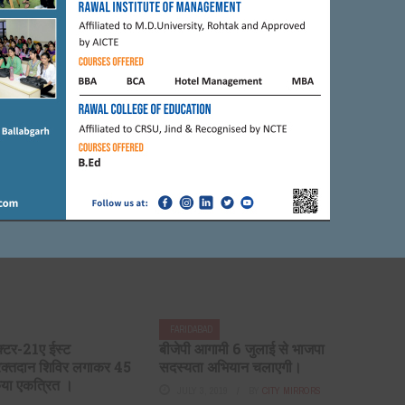
FARIDABAD
ा मनोज अग्रवाल द्वारा 100
मारवाड़ी युवा मंच एवं रेड क्रॉस
 को 15 दिनों का राशन देने
सोसाइटी के माध्यम आयोजित रक्तदान
तर जारी है।
शिविर में
20
BY
CITY MIRRORS
MAY 15, 2020
BY
CITY MIRRORS
FARIDABAD
ेक्टर-21ए ईस्ट
बीजेपी आगामी 6 जुलाई से भाजपा
 रक्तदान शिविर लगाकर 45
सदस्यता अभियान चलाएगी।
किया एकत्रित ।
JULY 3, 2019
BY
CITY MIRRORS