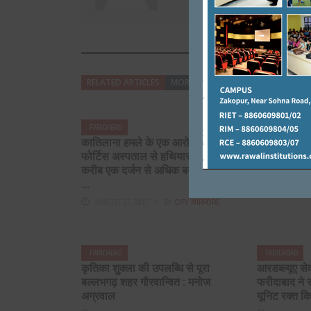
RELATED ARTICLES
MORE FROM AUTHOR
FARIDABAD
FARIDABAD
कातिलाना हमले के एक आरोपी को
कांग्रेसी नेत
फोर्टिस अस्पताल से हथियार के बल पर
गरीब परिवारों
करीब एक दर्जन से अधिक बदमाश जबरन
की मुहिम निरं
...
APRIL 17, 20
AUGUST 27, 2017
BY
CITY MIRRORS
FARIDABAD
FARIDABAD
कृतिका शुक्ला की उपलब्धि से पूरा
आरडब्ल्यूए स
बल्लभगढ़ शहर गौरवान्वित : मनोज
फरीदाबाद ने
अग्रवाल
यूनिट रक्त 