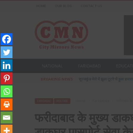
HOME
OUR BLOG
CONTACT US
NATIONAL
FARIDABAD
EDUCAT
BREAKING NEWS
सूरजकुंड मेले में झूला टूटने से हुआ हादसा
Home
›
Faridabad
›
फरीदाबाद के 
FARIDABAD
POLITICS
फरीदाबाद के मुख्य डाकघ
डाकघर पासपोर्ट सेवा के