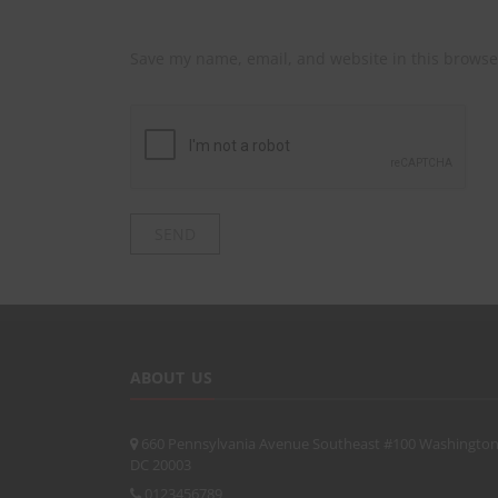
Save my name, email, and website in this browse
ABOUT US
660 Pennsylvania Avenue Southeast #100 Washington
DC 20003
0123456789