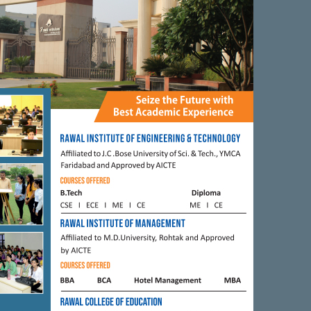
0
0
0
0
FARIDABAD
ी ‘मैं भी चौकीदार’ के
हरियाणा के पूर्व मंत्री विपुल गोयल के
 बुराईयों से । सुभाष बराला
कार्यालय पर टीका उत्सव अभियान के
तहत लगाई गई कोरोना की वैक्सीन।
019
BY
CITY MIRRORS