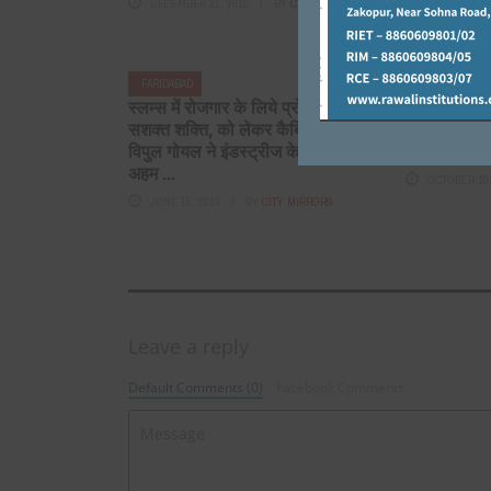
DECEMBER 21, 2018
BY
CITY MIRRORS
FARIDABAD
FARIDABAD
स्लम्स में रोजगार के लिये प्रोजेक्ट
भारत विकास 
सशक्त शक्ति, को लेकर कैबिनेट मंत्री
किया विजयदश
विपुल गोयल ने इंडस्ट्रीज के साथ की
पूजन।
अहम ...
OCTOBER 10,
JUNE 15, 2019
BY
CITY MIRRORS
Leave a reply
Default Comments (0)
Facebook Comments