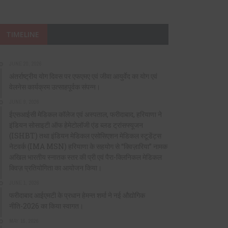
TIMELINE
JUNE 20, 2026
अंतर्राष्ट्रीय योग दिवस पर एफएमए एवं जीवा आयुर्वेद का योग एवं
वेलनेस कार्यक्रम उत्साहपूर्वक संपन्न।
JUNE 9, 2026
ईएसआईसी मेडिकल कॉलेज एवं अस्पताल, फरीदाबाद, हरियाणा ने
इंडियन सोसाइटी ऑफ हेमेटोलॉजी एंड ब्लड ट्रांसफ्यूजन
(ISHBT) तथा इंडियन मेडिकल एसोसिएशन मेडिकल स्टूडेंट्स
नेटवर्क (IMA MSN) हरियाणा के सहयोग से “क्विज़ारिया” नामक
अखिल भारतीय स्नातक स्तर की प्री एवं पैरा-क्लिनिकल मेडिकल
क्विज़ प्रतियोगिता का आयोजन किया।
JUNE 1, 2026
फरीदाबाद आईएमटी के प्रधान हेमन्त शर्मा ने नई औद्योगिक
नीति-2026 का किया स्वागत।
MAY 16, 2026