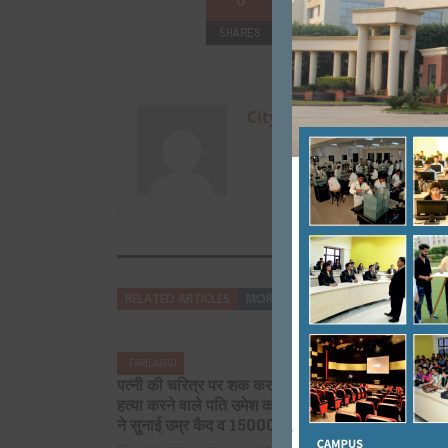
SHARES
+
0
City Mirrors
RELATED ARTICLES
MORE FROM AUTHOR
FARIDABAD
FARIDABAD
पत्नी की चरित्र पर शक कर, उसकी
अब हर आम आदम
हत्या करने वाले पति उमेश को मजिस्टेट
भाव से लड़ेगा
ने सुनाई उम्र कैद व 15000 ...
MARCH 31, 2