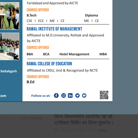
SPORT
FARIDABAD
HARYANA
SPORT
शनल स्कूल टीम ने फाइनल
केंद्रीय मंत्री किरण रिजिजू पहुंचे
ा ।
फरीदाबाद-मानव रचना शिक्षण संस्थान में
किया विश्वस्तरीय अल्टीमेट खो खो
9, 2017
BY
CITY MIRRORS
प्रशिक्षण शिविर का किया शुभारंभ।
JANUARY 19, 2021
BY
ADMIN