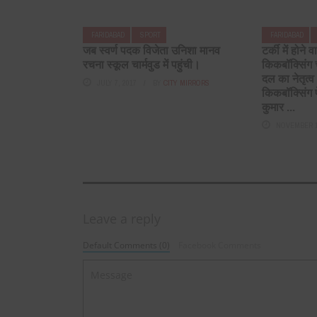
FARIDABAD
SPORT
FARIDABAD
जब स्वर्ण पदक विजेता उनिशा मानव
टर्की में होने
रचना स्कूल चार्मवुड में पहुंची।
किकबॉक्सिंग च
दल का नेतृत्व
JULY 7, 2017
BY
CITY MIRRORS
किकबॉक्सिंग 
कुमार ...
NOVEMBER 1
Leave a reply
Default Comments (0)
Facebook Comments