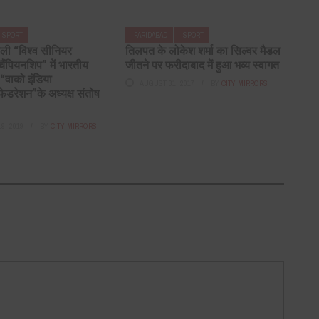
SPORT
FARIDABAD
SPORT
 वाली “विश्व सीनियर
तिलपत के लोकेश शर्मा का सिल्वर मैडल
ैंपियनशिप” में भारतीय
जीतने पर फरीदाबाद में हुआ भव्य स्वागत
 “वाको इंडिया
AUGUST 31, 2017
BY
CITY MIRRORS
फेडरेशन”के अध्यक्ष संतोष
9, 2019
BY
CITY MIRRORS