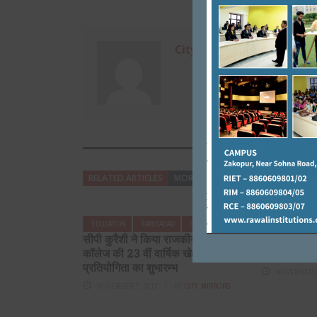
City Mirrors
RELATED ARTICLES
MORE FROM AUTHOR
EDUCATION
FARIDABAD
SPORT
FARIDABAD
सीपी कुरैशी ने किया राजकीय महिला
रावल इंटरने
कॉलेज की 23 वीं वार्षिक खेलकूद
में प्रवेश किय
प्रतियोगिता का शुभारम्भ
NOVEMBER 2
NOVEMBER 7, 2017
BY
CITY MIRRORS