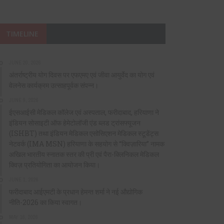
TIMELINE
JUNE 20, 2026
अंतर्राष्ट्रीय योग दिवस पर एफएमए एवं जीवा आयुर्वेद का योग एवं
वेलनेस कार्यक्रम उत्साहपूर्वक संपन्न।
JUNE 9, 2026
ईएसआईसी मेडिकल कॉलेज एवं अस्पताल, फरीदाबाद, हरियाणा ने
इंडियन सोसाइटी ऑफ हेमेटोलॉजी एंड ब्लड ट्रांसफ्यूजन
(ISHBT) तथा इंडियन मेडिकल एसोसिएशन मेडिकल स्टूडेंट्स
नेटवर्क (IMA MSN) हरियाणा के सहयोग से “क्विज़ारिया” नामक
अखिल भारतीय स्नातक स्तर की प्री एवं पैरा-क्लिनिकल मेडिकल
क्विज़ प्रतियोगिता का आयोजन किया।
JUNE 1, 2026
फरीदाबाद आईएमटी के प्रधान हेमन्त शर्मा ने नई औद्योगिक
नीति-2026 का किया स्वागत।
MAY 16, 2026