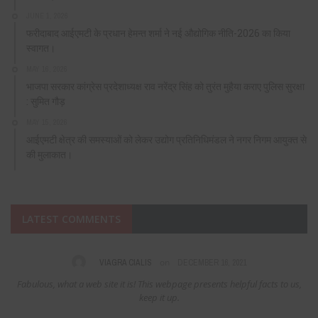
JUNE 1, 2026
फरीदाबाद आईएमटी के प्रधान हेमन्त शर्मा ने नई औद्योगिक नीति-2026 का किया
स्वागत।
MAY 16, 2026
भाजपा सरकार कांग्रेस प्रदेशाध्यक्ष राव नरेंद्र सिंह को तुरंत मुहैया कराए पुलिस सुरक्षा
: सुमित गौड़
MAY 15, 2026
आईएमटी क्षेत्र की समस्याओं को लेकर उद्योग प्रतिनिधिमंडल ने नगर निगम आयुक्त से
की मुलाकात।
LATEST COMMENTS
on
VIAGRA CIALIS
DECEMBER 16, 2021
Fabulous, what a web site it is! This webpage presents helpful facts to us,
keep it up.