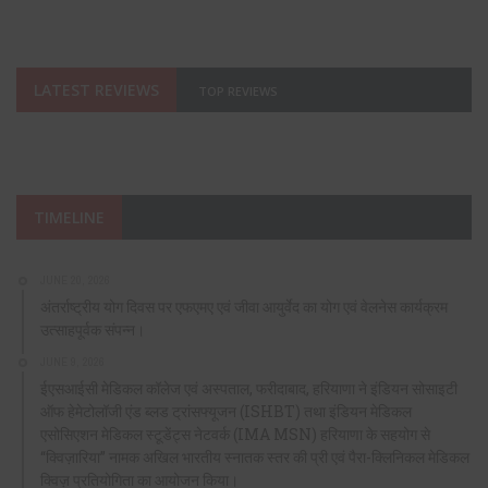
LATEST REVIEWS
TOP REVIEWS
TIMELINE
JUNE 20, 2026
अंतर्राष्ट्रीय योग दिवस पर एफएमए एवं जीवा आयुर्वेद का योग एवं वेलनेस कार्यक्रम
उत्साहपूर्वक संपन्न।
JUNE 9, 2026
ईएसआईसी मेडिकल कॉलेज एवं अस्पताल, फरीदाबाद, हरियाणा ने इंडियन सोसाइटी
ऑफ हेमेटोलॉजी एंड ब्लड ट्रांसफ्यूजन (ISHBT) तथा इंडियन मेडिकल
एसोसिएशन मेडिकल स्टूडेंट्स नेटवर्क (IMA MSN) हरियाणा के सहयोग से
“क्विज़ारिया” नामक अखिल भारतीय स्नातक स्तर की प्री एवं पैरा-क्लिनिकल मेडिकल
क्विज़ प्रतियोगिता का आयोजन किया।