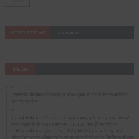
LATEST REVIEWS
TOP REVIEWS
TIMELINE
JUNE 20, 2026
अंतर्राष्ट्रीय योग दिवस पर एफएमए एवं जीवा आयुर्वेद का योग एवं वेलनेस कार्यक्रम
उत्साहपूर्वक संपन्न।
JUNE 9, 2026
ईएसआईसी मेडिकल कॉलेज एवं अस्पताल, फरीदाबाद, हरियाणा ने इंडियन सोसाइटी
ऑफ हेमेटोलॉजी एंड ब्लड ट्रांसफ्यूजन (ISHBT) तथा इंडियन मेडिकल
एसोसिएशन मेडिकल स्टूडेंट्स नेटवर्क (IMA MSN) हरियाणा के सहयोग से
“क्विज़ारिया” नामक अखिल भारतीय स्नातक स्तर की प्री एवं पैरा-क्लिनिकल मेडिकल