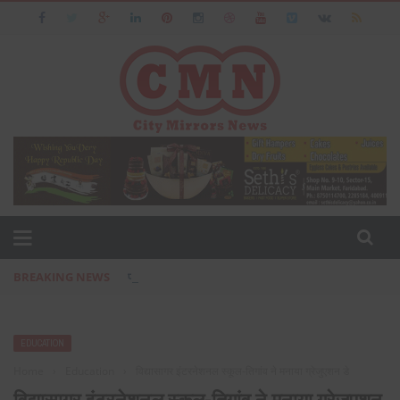
BREAKING NEWS
प्रसिद्ध उद्योगपति फरीदाबाद के आशीष जैन का पत्नी एवं बेटी के सा
EDUCATION
Home
›
Education
›
विद्यासागर इंटरनेशनल स्कूल-तिगांव ने मनाया ग्रेजुएशन डे
विद्यासागर इंटरनेशनल स्कूल-तिगांव ने मनाया ग्रेजुएशन