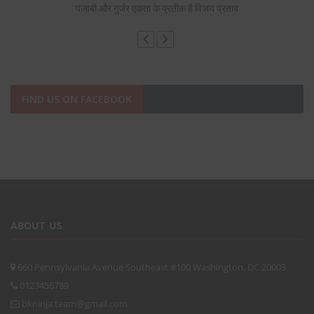
ै विजय प्रताप
पंजाबी और गुर्जर एकता के प्रतीक है विजय
FIND US ON FACEBOOK
ABOUT US
660 Pennsylvania Avenue Southeast #100 Washington, DC 20003
0123456789
bkninja.team@gmail.com