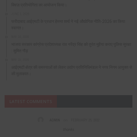
क्विज़ प्रतियोगिता का आयोजन किया।
JUNE 1, 2026
फरीदाबाद आईएमटी के प्रधान हेमन्त शर्मा ने नई औद्योगिक नीति-2026 का किया
स्वागत।
MAY 16, 2026
भाजपा सरकार कांग्रेस प्रदेशाध्यक्ष राव नरेंद्र सिंह को तुरंत मुहैया कराए पुलिस सुरक्षा
: सुमित गौड़
MAY 15, 2026
आईएमटी क्षेत्र की समस्याओं को लेकर उद्योग प्रतिनिधिमंडल ने नगर निगम आयुक्त से
की मुलाकात।
LATEST COMMENTS
on
 25, 2022
VIAGRA CIALIS
DECEMBER 1
Fabulous, what a web site it is! This webpage present
keep it up.