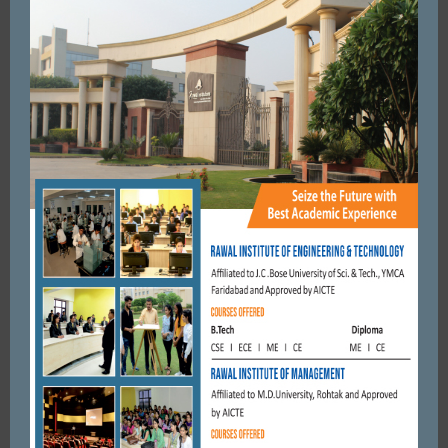
EDUCATION
FARIDABAD
विद्यासागर इंटरनेशनल स्कूल ने मनाया 8वां स्थापना दिवस
NOVEMBER 9, 2017
BY
CITY MIRRORS
EDUCATION
शिक्षा सबसे महत्वपूर्ण तंत्र है, जो व्यक्ति के जीवन के साथ ही देश के विकास
में भी महत्वपूर्ण भूमिका निभाती ...
APRIL 1, 2017
BY
CITY MIRRORS
EDUCATION
FARIDABAD
मानव रचना शैक्षणिक संस्थान में स्टूडेंट्स को सिविल सर्विसिज क्रैक करने
के तरीकों के बारे में बताया।
JUNE 14, 2017
BY
CITY MIRRORS
EDUCATION
विविध-यामिनी चुनी गई मिस बीबीए
APRIL 12, 2017
BY
CITY MIRRORS