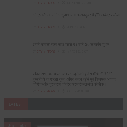
BY
CITY MIRRORS
SEPTEMBER 5, 2017
कांग्रेस के सांगठनिक चुनाव अगस्त-अक्तूबर में होंगे: जयेंद्र रामौला
–
BY
CITY MIRRORS
JUNE 12, 2017
अपने नाम की स्टंप साथ रखते है। वॉर्ड-30 के पार्षद सुभाष
BY
CITY MIRRORS
MARCH 21, 2017
शक्त‍ि स्थल पर भारत रत्न स्व. श्रीमती इंदिरा गाँधी की 33वीं
पुण्यतिथि पर श्रद्धा सुमन अर्पित करने पहुंचे पूर्व विधायक आनन्द
कौशिक और गुरूग्राम कांग्रेस प्रभारी बलजीत कौशिक।
BY
CITY MIRRORS
OCTOBER 31, 2017
LATEST
Uncategorized