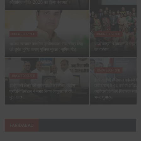
औद्योगिक नीति-2026 का किया स्वागत।
UNCATEGORIZED
UNCATEGORIZED
भाजपा सरकार कांग्रेस प्रदेशाध्यक्ष राव नरेंद्र सिंह
शब्द यात्रा ने जापान में लहराया
को तुरंत मुहैया कराए पुलिस सुरक्षा : सुमित गौड़
का परचम
UNCATEGORIZED
UNCATEGORIZED
ईएसआईसी मेडिकल कॉलेज एवं 
आईएमटी क्षेत्र की समस्याओं को लेकर उद्योग
फरीदाबाद में 40 वर्ष से अधिक 
प्रतिनिधिमंडल ने नगर निगम आयुक्त से की
व्यक्तियों के लिए निवारक स्वास्
मुलाकात।
भव्य शुभारंभ
FARIDABAD