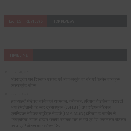
LATEST REVIEWS
TOP REVIEWS
TIMELINE
JUNE 20, 2026
अंतर्राष्ट्रीय योग दिवस पर एफएमए एवं जीवा आयुर्वेद का योग एवं वेलनेस कार्यक्रम
उत्साहपूर्वक संपन्न।
JUNE 9, 2026
ईएसआईसी मेडिकल कॉलेज एवं अस्पताल, फरीदाबाद, हरियाणा ने इंडियन सोसाइटी
ऑफ हेमेटोलॉजी एंड ब्लड ट्रांसफ्यूजन (ISHBT) तथा इंडियन मेडिकल
एसोसिएशन मेडिकल स्टूडेंट्स नेटवर्क (IMA MSN) हरियाणा के सहयोग से
“क्विज़ारिया” नामक अखिल भारतीय स्नातक स्तर की प्री एवं पैरा-क्लिनिकल मेडिकल
क्विज़ प्रतियोगिता का आयोजन किया।