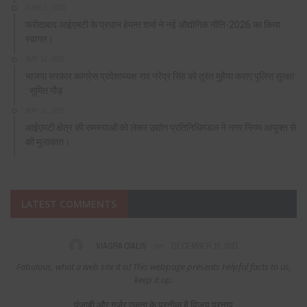
JUNE 1, 2026
फरीदाबाद आईएमटी के प्रधान हेमन्त शर्मा ने नई औद्योगिक नीति-2026 का किया
स्वागत।
MAY 16, 2026
भाजपा सरकार कांग्रेस प्रदेशाध्यक्ष राव नरेंद्र सिंह को तुरंत मुहैया कराए पुलिस सुरक्षा
: सुमित गौड़
MAY 15, 2026
आईएमटी क्षेत्र की समस्याओं को लेकर उद्योग प्रतिनिधिमंडल ने नगर निगम आयुक्त से
की मुलाकात।
LATEST COMMENTS
on
VIAGRA CIALIS
DECEMBER 16, 2021
Fabulous, what a web site it is! This webpage presents helpful facts to us,
keep it up.
पंजाबी और गुर्जर एकता के प्रतीक है विजय प्रताप