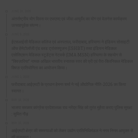
JUNE 20, 2026
अंतर्राष्ट्रीय योग दिवस पर एफएमए एवं जीवा आयुर्वेद का योग एवं वेलनेस कार्यक्रम
उत्साहपूर्वक संपन्न।
JUNE 9, 2026
ईएसआईसी मेडिकल कॉलेज एवं अस्पताल, फरीदाबाद, हरियाणा ने इंडियन सोसाइटी
ऑफ हेमेटोलॉजी एंड ब्लड ट्रांसफ्यूजन (ISHBT) तथा इंडियन मेडिकल
एसोसिएशन मेडिकल स्टूडेंट्स नेटवर्क (IMA MSN) हरियाणा के सहयोग से
“क्विज़ारिया” नामक अखिल भारतीय स्नातक स्तर की प्री एवं पैरा-क्लिनिकल मेडिकल
क्विज़ प्रतियोगिता का आयोजन किया।
JUNE 1, 2026
फरीदाबाद आईएमटी के प्रधान हेमन्त शर्मा ने नई औद्योगिक नीति-2026 का किया
स्वागत।
MAY 16, 2026
भाजपा सरकार कांग्रेस प्रदेशाध्यक्ष राव नरेंद्र सिंह को तुरंत मुहैया कराए पुलिस सुरक्षा
: सुमित गौड़
MAY 15, 2026
आईएमटी क्षेत्र की समस्याओं को लेकर उद्योग प्रतिनिधिमंडल ने नगर निगम आयुक्त से
की मुलाकात।