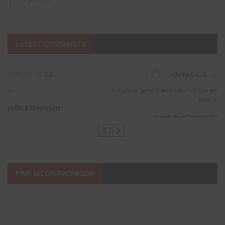
LATEST COMMENTS
on
VIAGRA CIALIS
DECEMBER 16, 2021
Fabulous, what a web site it is! This webpage presents helpful facts to us,
keep it up.
पंजाबी और गुर्जर एकता के प्रतीक है विजय प्रताप
FIND US ON FACEBOOK