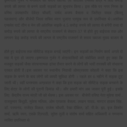
कृष्णपाल गुर्जर ने मंगलवार को सराय ख्वाजा एवं अशोका एन्क्लेव क्षेत्र में आठ करोड़
रुपये की लागत से बनने वाली सड़कों का शुभारंभ किया। इस मौके पर नगर निगम के
वरिष्ठ उपमहापौर देवेंद्र चौधरी, पार्षद अजय बैसला व जितेंद्र यादव (बिल्लू
पहलवान) और बीजेपी जिला सचिव मदन पुजारा प्रमुख रूप से उपस्थित थे।अशोका
एन्क्लेव पार्ट तीन व मेन की आंतरिक सड़कें 4.5 करोड़ रुपये की लागत से बनेंगी तथा दो
करोड़ रुपये की लागत से राष्ट्रीय राजमार्ग से सेक्टर-37 से होते हुए बाईपास तक और
लगभग डेढ़ करोड़ रुपये की
लागत से राष्ट्रीय राजमार्ग से सराय ख्वाजा मुख्य बाजार से
होते हुए बाईपास तक सीमेंटेड सड़क बनाई जाएंगी। इन सड़कों का निर्माण कार्य अगले दो
माह में पूरा हो जाएगा।कृष्णपाल गुर्जर ने क्षेत्रवासियों को संबोधित करते हुए कहा कि
मजबूत सड़कों जैसा संरचनात्मक ढांचा तैयार करने से लोगों की भावी तरक्की की संभावना
प्रबल होती है।इस अवसर पर स्थानीय निवासी ओमप्रकाश कोहली ने कहा कि इस
सड़क के बनने के बाद लोगों को काफी सुविधा होगी । पहले हर 6 महीने में सड़क टूट
जाती थी। वहीं घनश्याम अग्रवाल ने कहा कि इस सड़क को सीमेंटेड सड़क बनवाने के
लिए क्षेत्र के लोगों की पुरानी डिमांड थी। और हमारी मांग अब जाकर पूरी हुई। इसके
लिए केंद्रीय राज्य मंत्री जी को थैक्स। इस अवसर पर बीजेपी वरिष्ठ नेता मुकेश शर्मा ,
राजकुमार बिधूड़ी, मुकेश मलिक, ओम प्रकाश बैसला, लखन यादव, मास्टर हाकम सिंह,
डॉ. परमानंद, राजेंद्र विकल, राजेश चौधरी, रेखा दीक्षित, डॉ. पी.के. झा, बृज किशोर
शर्मा, ऋषि रमन, एसके त्रिपाठी, सुरेश तुली व संतोष शर्मा सहित अधिकारी व गणमान्य
व्यक्ति उपस्थित थे