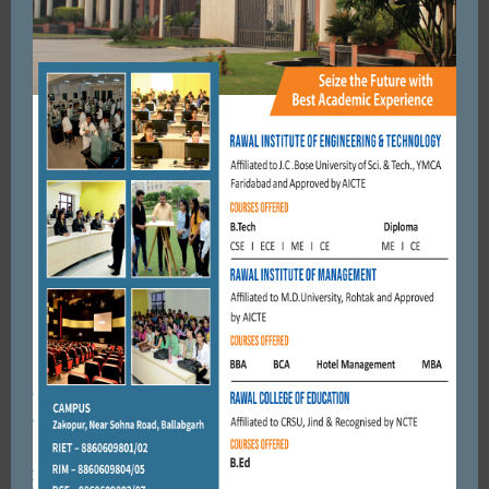
आवश्यकता अनुसार स्किल्ड श्रमिक तैयार करना। बीआर भाटिया।
OCTOBER 12, 2020
BY
ADMIN
FARIDABAD
ग्रीन फील्ड कॉलोनी के एक घर में कोरियर बॉय बनकर पहुंचे दो युवकों ने
महिला को बेहोश कर सोने ...
MAY 6, 2018
BY
CITY MIRRORS
FARIDABAD
सांसद कृष्णपाल गुर्जर को टिकट मिलते ही विरोधी हुऐं पस्त। कार्यकर्ता खुशी
के मारे हुऐं मस्त।
APRIL 6, 2019
BY
CITY MIRRORS
Leave a reply