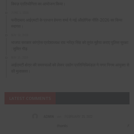
क्विज़ प्रतियोगिता का आयोजन किया।
JUNE 1, 2026
फरीदाबाद आईएमटी के प्रधान हेमन्त शर्मा ने नई औद्योगिक नीति-2026 का किया
स्वागत।
MAY 16, 2026
भाजपा सरकार कांग्रेस प्रदेशाध्यक्ष राव नरेंद्र सिंह को तुरंत मुहैया कराए पुलिस सुरक्षा
: सुमित गौड़
MAY 15, 2026
आईएमटी क्षेत्र की समस्याओं को लेकर उद्योग प्रतिनिधिमंडल ने नगर निगम आयुक्त से
की मुलाकात।
LATEST COMMENTS
on
VIAGRA CIALIS
DECEMBER 16, 2021
Fabulous, what a web site it is! This webpage presents helpful facts to us,
keep it up.