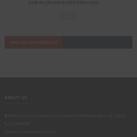
पंजाबी और गुर्जर एकता के प्रतीक है विजय प्रताप
FIND US ON FACEBOOK
ABOUT US
660 Pennsylvania Avenue Southeast #100 Washington, DC 20003
0123456789
bkninja.team@gmail.com