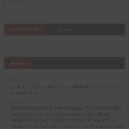
LATEST REVIEWS
TOP REVIEWS
TIMELINE
JUNE 20, 2026
अंतर्राष्ट्रीय योग दिवस पर एफएमए एवं जीवा आयुर्वेद का योग एवं वेलनेस कार्यक्रम
उत्साहपूर्वक संपन्न।
JUNE 9, 2026
ईएसआईसी मेडिकल कॉलेज एवं अस्पताल, फरीदाबाद, हरियाणा ने इंडियन सोसाइटी
ऑफ हेमेटोलॉजी एंड ब्लड ट्रांसफ्यूजन (ISHBT) तथा इंडियन मेडिकल
एसोसिएशन मेडिकल स्टूडेंट्स नेटवर्क (IMA MSN) हरियाणा के सहयोग से
“क्विज़ारिया” नामक अखिल भारतीय स्नातक स्तर की प्री एवं पैरा-क्लिनिकल मेडिकल