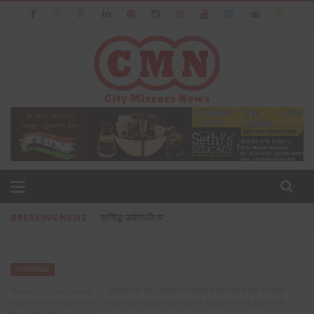
BREAKING NEWS
प्रसिद्ध उद्योगपति फरीदाबाद के आशीष जैन का पत्नी एवं बेटी के सा
FARIDABAD
Home
›
Faridabad
›
अरावली पर लागू पीएलपीए में संशोधन कर पास करना हरियाणा
सरकार का निर्णय एकदम गलत , सुप्रीम कोर्ट द्वारा फटकार लगाकर रोकना जनता कें हित में सही