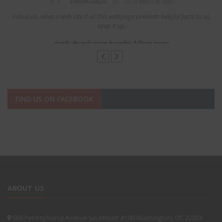
on
VIAGRA CIALIS
DECEMBER 16, 2021
Fabulous, what a web site it is! This webpage presents helpful facts to us,
keep it up.
पंजाबी और गुर्जर एकता के प्रतीक है विजय प्रताप
FIND US ON FACEBOOK
ABOUT US
660 Pennsylvania Avenue Southeast #100 Washington, DC 20003