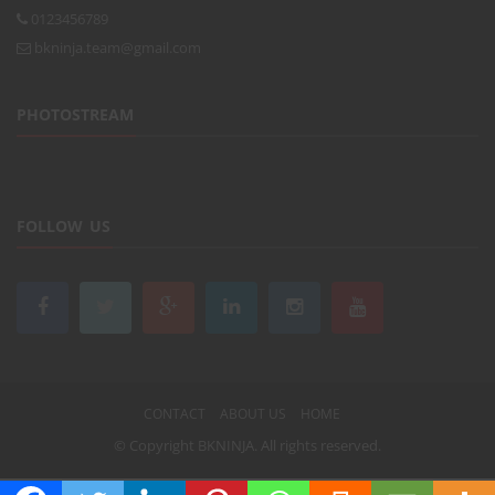
0123456789
bkninja.team@gmail.com
PHOTOSTREAM
FOLLOW US
CONTACT
ABOUT US
HOME
© Copyright
BKNINJA
. All rights reserved.