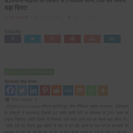
बड़ा सिस्ट
BY
CITY MIRRORS
JUNE 22, 2017
3104
0
SHARE:
Share this on WhatsApp
Spread the love
Post Views:
0
Citymirrors-news-एशियन इंस्टीट्यूट ऑफ मेडिकल साइंस अस्पताल, फरीदाबाद
के डॉक्टरों ने बल्लभगढ़ निवासी 41 वर्षीय शांति देवी के मस्तिष्क से 200 ग्राम का
ट्यूमर निकाला, जोकि दिमाग से निकाला जाने वाला अभी तक का सबसे बड़ा सिस्ट है।
शांति देवी को पिछले कुछ महीनों से सिर में दर्द और शरीर के दाएं भाग में कमजोरी की
समस्या हो
रही थी, स्थिति यह थी कि वो बिना किसी सहारे के चल ही नहीं पा रही थी।