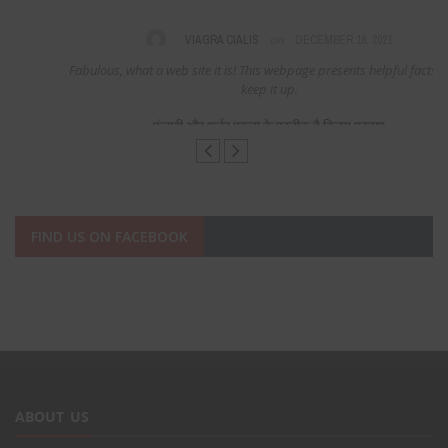
on
VIAGRA CIALIS
DECEMBER 16, 2021
Fabulous, what a web site it is! This webpage presents helpful facts to us,
keep it up.
पंजाबी और गुर्जर एकता के प्रतीक है विजय प्रताप
FIND US ON FACEBOOK
ABOUT US