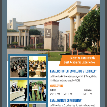
FARIDABAD
इण्डिया कॉलोनी के प्रधान बने किशन बारी।
APRIL 8, 2018
BY
CITY MIRRORS
FARIDABAD
एनआईटी दशहरे को रखे राजनीति से दूर , प्रशासन सोच विचार कर करें
आयोजन कमेटी में शामिल किए जाने वाले ...
OCTOBER 2, 2022
BY
ADMIN
FARIDABAD