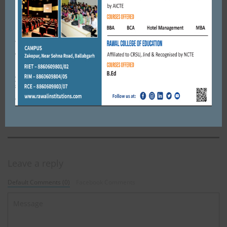
मानव सुपर -21 में कोचिंग के लिए 15 विद्यार्थियों ने दी चयन परीक्षा
OCTOBER 26, 2024
BY
ADMIN
FARIDABAD
श्री नवयुवक रामलीला कमेटी ने हवन कर शुरू की तैयारियां।
SEPTEMBER 11, 2019
BY
CITY MIRRORS
Leave a reply
Default Comments (0)
Facebook Comments