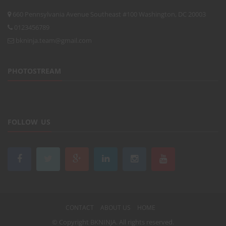
660 Pennsylvania Avenue Southeast #100 Washington, DC 20003
0123456789
bkninja.team@gmail.com
PHOTOSTREAM
FOLLOW US
CONTACT
ABOUT US
HOME
© Copyright
BKNINJA
. All rights reserved.