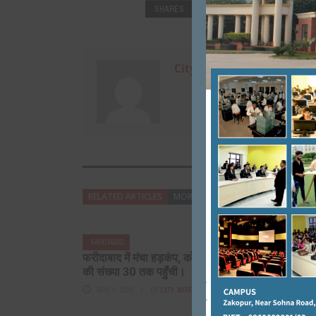
SHARES
+
0
City Mirrors
RELATED ARTICLES
MORE FROM AUTHOR
FARIDABAD
FARIDABAD
फरीदाबाद में मंचा हड़कंप, कोरोना मरीजों
कांग्रेसियों 
की संख्या 30 तक पहुँची।
डेलीगेट्स का
MAY 3, 2020
BY
CITY MIRRORS
JUNE 6, 201