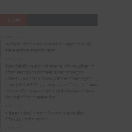
TIMELINE
JUNE 20, 2026
अंतर्राष्ट्रीय योग दिवस पर एफएमए एवं जीवा आयुर्वेद का योग एवं
वेलनेस कार्यक्रम उत्साहपूर्वक संपन्न।
JUNE 9, 2026
ईएसआईसी मेडिकल कॉलेज एवं अस्पताल, फरीदाबाद, हरियाणा ने
इंडियन सोसाइटी ऑफ हेमेटोलॉजी एंड ब्लड ट्रांसफ्यूजन
(ISHBT) तथा इंडियन मेडिकल एसोसिएशन मेडिकल स्टूडेंट्स
नेटवर्क (IMA MSN) हरियाणा के सहयोग से “क्विज़ारिया” नामक
अखिल भारतीय स्नातक स्तर की प्री एवं पैरा-क्लिनिकल मेडिकल
क्विज़ प्रतियोगिता का आयोजन किया।
JUNE 1, 2026
फरीदाबाद आईएमटी के प्रधान हेमन्त शर्मा ने नई औद्योगिक
नीति-2026 का किया स्वागत।
MAY 16, 2026