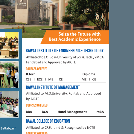
0
0
0
0
FARIDABAD
ने किया आस्ट्रेलियन
भाजपा नेता मदन लाल आज़ाद ने रोटरी
 भव्य स्वागत।
पब्लिक स्कूल में किया ध्वजारोहण
8
BY
CITY MIRRORS
AUGUST 15, 2017
BY
CITY MIRRORS