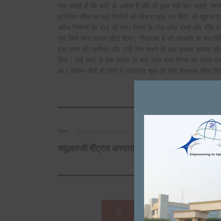
नेता कहते हैं कि कोर्ट के आदेश हैं और वो कुछ नहीं कर सकते, मगर 
हार्डवेयर चौक पर कई निर्माणों को तोडऩा शुरू कर दिया, तो सूचना प
अवैध निर्माणों को तोड़ रहे नगर निगम के तोड़-फोड़ दस्ते और मौके 
पूरा किये बिना वापस लौटा दिया। गौरतलब है की आजादी के बाद रिहै
इस जगह को खरीदने और उसी दिन बेचने के बाद इसका मामला कोर्
दिया। हाई कोर्ट के इस आदेश के बाद आज नगर निगम का दस्ता एसड
था। लेकिन जैसी ही दस्ते ने तोडफ़ोड़ शुरू की तभी विधायक सीमा त्र
on
VIAGRA CIALIS
DECEM
Previous Article
Fabulous, what a web site it is! This
क्यूआरजी सैंट्रल अस्पताल में डेंगू पीड़ित 50 ...
helpful facts to us, keep i
पंजाबी और गुर्जर एकता के प्रतीक है
0