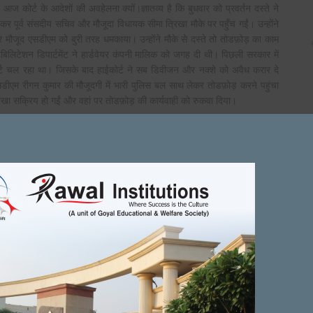
आज कोर्ट के आदेशों की अवहेलना क्यों।ज्ञातव्य है कि बुधवार को प्रवर्तन दस्ते ने
ाकर पूर्व संसदीय सचिव और मौजूदा विधायक सीमा त्रिखा मौके पर पहुँच गईं। उन्होंने
पर मौजूद एसडीएम को बुरी तरह धमकाया। उन्होंने मौके से दस्ते तो तोडफ़ोड़ का काम
बिलिटेशन डिपार्टमेंट ने हार्डवेयर कंपनी मालिक को जगह दी थी। पिछली सरकार में
ट चल रहा था। जिसके बाद हाईकोर्ट ने सब डिवीजन और नक्शे को अवैध करार दे
ीएम रीगन कुमार की मौजूदगी में भारी पुलिस बल साथ लेकर तोडफ़ोड़ करने पहुंचा
िखा सक्रिय हो गईं और वहां पर तोडफ़ोड़ की कार्यवाही को रुकवा दिया।
on
BER 16, 2021
ADMIN
FEBRUARY 25, 2022
Next Article
 webpage presents
thanks
धन कमाने की ललक से समाज में ...
t up.
पंजाबी और गुर्जर एकता के प्रतीक है विजय प्रताप
 विजय प्रताप