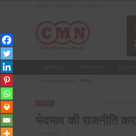
HOME
OUR BLOG
CONTACT US
NATIONAL
FARIDABAD
EDUCAT
BREAKING NEWS
प्रसिद्ध उद्योगपति फरीदाबाद के आशीष ज
Home
›
Faridabad
›
भेदभाव की राजनीति कर रही 
FARIDABAD
भेदभाव की राजनीति कर र
BY
CITY MIRRORS
DECEMBER 13, 2017
397
0