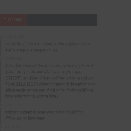
TIMELINE
JUNE 20, 2026
अंतर्राष्ट्रीय योग दिवस पर एफएमए एवं जीवा आयुर्वेद का योग एवं
वेलनेस कार्यक्रम उत्साहपूर्वक संपन्न।
JUNE 9, 2026
ईएसआईसी मेडिकल कॉलेज एवं अस्पताल, फरीदाबाद, हरियाणा ने
इंडियन सोसाइटी ऑफ हेमेटोलॉजी एंड ब्लड ट्रांसफ्यूजन
(ISHBT) तथा इंडियन मेडिकल एसोसिएशन मेडिकल स्टूडेंट्स
नेटवर्क (IMA MSN) हरियाणा के सहयोग से “क्विज़ारिया” नामक
अखिल भारतीय स्नातक स्तर की प्री एवं पैरा-क्लिनिकल मेडिकल
क्विज़ प्रतियोगिता का आयोजन किया।
JUNE 1, 2026
फरीदाबाद आईएमटी के प्रधान हेमन्त शर्मा ने नई औद्योगिक
नीति-2026 का किया स्वागत।
MAY 16, 2026