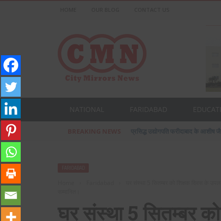
HOME
OUR BLOG
CONTACT US
NATIONAL
FARIDABAD
EDUCAT
BREAKING NEWS
सूरजकुंड मेले में झूला टूटने से हुआ हादसा
FARIDABAD
Home
›
Faridabad
›
घर संस्था 5 सितम्बर को शिक्षक दिवस के उपलक्ष्य
सम्मानित।
घर संस्था 5 सितम्बर को 