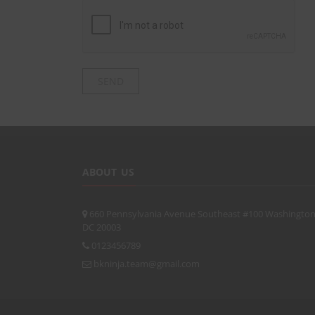
ABOUT US
660 Pennsylvania Avenue Southeast #100 Washington
DC 20003
0123456789
bkninja.team@gmail.com