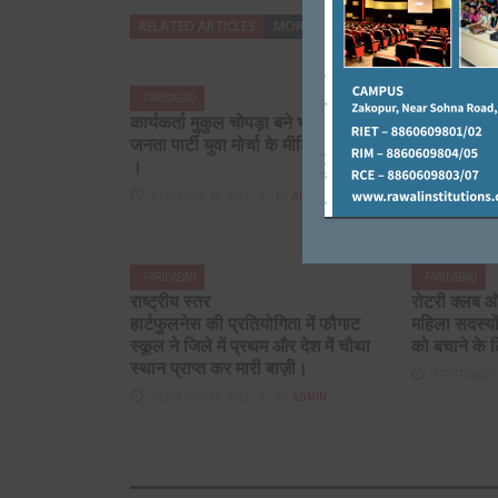
RELATED ARTICLES
MORE FROM AUTHOR
FARIDABAD
FARIDABAD
कार्यकर्ता मुकुल चोपड़ा बने भारतीय
आज से बंद हो
जनता पार्टी युवा मोर्चा के मीडिया प्रभारी
JANUARY 10,
।
FEBRUARY 18, 2021
BY
ADMIN
FARIDABAD
FARIDABAD
राष्ट्रीय स्तर
रोटरी क्लब 
हार्टफुलनेस की प्रतियोगिता में फौगाट
महिला सदस्यों 
स्कूल ने जिले में प्रथम और देश में चौथा
को बचाने के 
स्थान प्राप्त कर मारी बाज़ी।
SEPTEMBER 1
FEBRUARY 22, 2021
BY
ADMIN