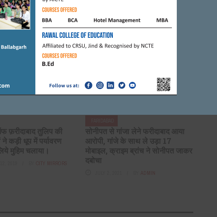
FARIDABAD
गा बाटा रेलवे ओवर ब्रिज
रोटरी क्लब ऑफ़ फरीदाबाद का
इंस्टालेशन समारोह “उड़ान” बहुत
 2018
BY
CITY MIRRORS
धूमधाम से संपन्न हुआ।
AUGUST 1, 2017
BY
CITY MIRRORS
FARIDABAD
ऑफ फ़रीदाबाद तुलिप की
सोनीपत से गांजा लेने फरीदाबाद आया
ने कड़ी धूप में पर्यावरण
आरोपी, गांजे के साथ ले उड़ा 17
लिये मुहिम चलाया।
मोबाइल, क्राइम ब्रांच ने सोनीपत जाकर
दबोचा
2, 2019
BY
CITY MIRRORS
JULY 2, 2021
BY
ADMIN