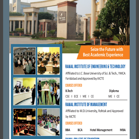
FARIDABAD
निगम सदन की बैठक में वार्ड 36 के पार्षद दीपक यादव ने मिर्जापुर डेयरी जोन
के अंतर्गत निगम की ...
FEBRUARY 5, 2019
BY
CITY MIRRORS
FARIDABAD
भाजपा नेता राजेश नागर का सूरदास कालोनी में हुआ स्वागत, सुनी समस्याएं।
JUNE 11, 2018
BY
CITY MIRRORS
FARIDABAD
धर्म को जीवत रखने के लिए लोगों में समाजिक चेतना जगाना जरुरी।
कृष्णपाल गुर्जर
MARCH 31, 2018
BY
CITY MIRRORS
FARIDABAD
सूरजकुंड थाने के सबइंस्पेक्टर को रिश्वत लेने के आरोप में किया रंगे हाथ
गिरफ्तार