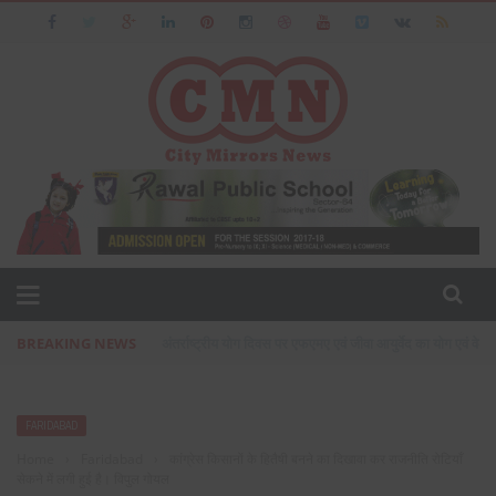
BREAKING NEWS
प्रसिद्ध उद्योगपति फरीदाबाद के आशीष जैन का पत्नी एवं बेटी के सा
FARIDABAD
Home
›
Faridabad
›
कांग्रेस किसानों के हितैषी बनने का दिखावा कर राजनीति रोटियाँ
सेकने में लगी हुई है। विपुल गोयल