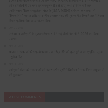
ईएसआईसी मेडिकल कॉलेज एवं अस्पताल, फरीदाबाद, हरियाणा ने इंडियन सोसाइटी
ऑफ हेमेटोलॉजी एंड ब्लड ट्रांसफ्यूजन (ISHBT) तथा इंडियन मेडिकल
एसोसिएशन मेडिकल स्टूडेंट्स नेटवर्क (IMA MSN) हरियाणा के सहयोग से
“क्विज़ारिया” नामक अखिल भारतीय स्नातक स्तर की प्री एवं पैरा-क्लिनिकल मेडिकल
क्विज़ प्रतियोगिता का आयोजन किया।
JUNE 1, 2026
फरीदाबाद आईएमटी के प्रधान हेमन्त शर्मा ने नई औद्योगिक नीति-2026 का किया
स्वागत।
MAY 16, 2026
भाजपा सरकार कांग्रेस प्रदेशाध्यक्ष राव नरेंद्र सिंह को तुरंत मुहैया कराए पुलिस सुरक्षा
: सुमित गौड़
MAY 15, 2026
आईएमटी क्षेत्र की समस्याओं को लेकर उद्योग प्रतिनिधिमंडल ने नगर निगम आयुक्त से
की मुलाकात।
LATEST COMMENTS