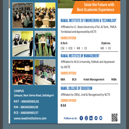
कही बदमाश डकैती डालने पैदल तो नहीं आए थे ?
MAY 2, 2017
BY
CITY MIRRORS
FARIDABAD
इंटरनेशनल एसोसिएशन लायंस क्लबस-रीजन कॉन्फ्रेंस (रीजन-1)
डिस्ट्रिक-321-A1,आशा-2018 का सफल आयोजन।
MARCH 12, 2018
BY
CITY MIRRORS
Leave a reply
Default Comments (0)
Facebook Comments