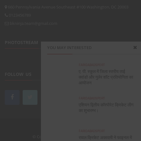
660 Pennsylvania Avenue Southeast #100 Washington, DC 20003
0123456789
bkninja.team@gmail.com
PHOTOSTREAM
YOU MAY INTERESTED
FARIDABAD
SPORT
ए. पी. स्कूल में जिला स्तरीय ताई
FOLLOW US
क्वांडो और गुलेर शॉट प्रतियोगिता का
आयोजन
FARIDABAD
SPORT
एशियन द्वितीय कॉरपोरेट क्रिकेट लीग
का शुभारम्भ।
CONTACT
ABOUT US
HOME
FARIDABAD
SPORT
© Copyright
BKNINJA
. All rights reserved.
रावल क्रिकेट अकादमी ने फाइनल में