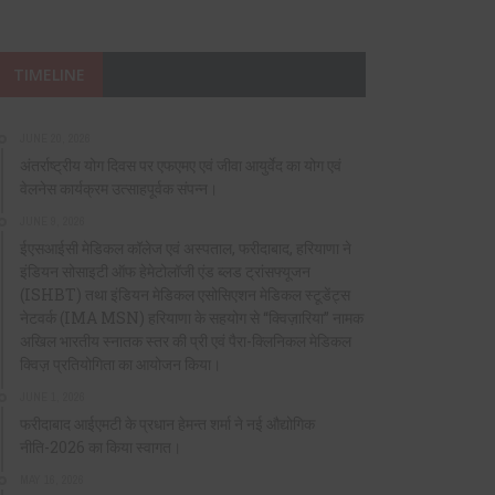
TIMELINE
JUNE 20, 2026
अंतर्राष्ट्रीय योग दिवस पर एफएमए एवं जीवा आयुर्वेद का योग एवं
वेलनेस कार्यक्रम उत्साहपूर्वक संपन्न।
JUNE 9, 2026
ईएसआईसी मेडिकल कॉलेज एवं अस्पताल, फरीदाबाद, हरियाणा ने
इंडियन सोसाइटी ऑफ हेमेटोलॉजी एंड ब्लड ट्रांसफ्यूजन
(ISHBT) तथा इंडियन मेडिकल एसोसिएशन मेडिकल स्टूडेंट्स
नेटवर्क (IMA MSN) हरियाणा के सहयोग से “क्विज़ारिया” नामक
अखिल भारतीय स्नातक स्तर की प्री एवं पैरा-क्लिनिकल मेडिकल
क्विज़ प्रतियोगिता का आयोजन किया।
JUNE 1, 2026
फरीदाबाद आईएमटी के प्रधान हेमन्त शर्मा ने नई औद्योगिक
नीति-2026 का किया स्वागत।
MAY 16, 2026