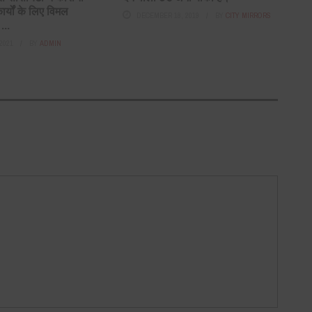
ार्यों के लिए विमल
DECEMBER 18, 2019
BY
CITY MIRRORS
...
2021
BY
ADMIN