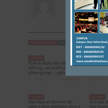
RELATED ARTICLES
MORE FROM AUTHOR
FARIDABAD
FARIDABAD
दिल्ली का विकास मॉडल हरियाणा में
सोलर ऊर्जा क
करेंगे लागू। आप से लोगों को जोड़ने का
रहा है विद्या
अभियान हुआ शुरू । सुशील गुप्ता
डीसी जितेंदर
FEBRUARY 21, 2020
BY
CITY MIRRORS
MAY 7, 2022
FARIDABAD
FARIDABAD
महिला दिवस को लेकर मानव सेवा
रोटरी क्लब ऑ
समिति ने महिला पॉलिटेक्निक कॉलेज में
जिला रेडक्रॉ