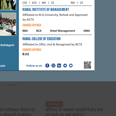
FARIDABAD
SPORT
ा बेहतरीन इस्तेमाल कर
मोदी-शाह के नेतृत्व में देश उन्नति की राह
सागर इंटरनेशनल स्कूल :
पर अग्रसर : अवतार भड़ाना
 यादव
AUGUST 13, 2017
BY
CITY MIRRORS
BY
ADMIN
FARIDABAD
फ फरीदाबाद सेंट्रल एवं
हरियाणा के ज्यादातर इलाकों में हांड कंपा
स सोसायटी ने कोरोना
देने वाली ठंड अभी बांकी है।