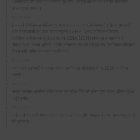
अंतर्राष्ट्रीय योग दिवस पर एफएमए एवं जीवा आयुर्वेद का योग एवं वेलनेस कार्यक्रम
उत्साहपूर्वक संपन्न।
JUNE 9, 2026
ईएसआईसी मेडिकल कॉलेज एवं अस्पताल, फरीदाबाद, हरियाणा ने इंडियन सोसाइटी
ऑफ हेमेटोलॉजी एंड ब्लड ट्रांसफ्यूजन (ISHBT) तथा इंडियन मेडिकल
एसोसिएशन मेडिकल स्टूडेंट्स नेटवर्क (IMA MSN) हरियाणा के सहयोग से
“क्विज़ारिया” नामक अखिल भारतीय स्नातक स्तर की प्री एवं पैरा-क्लिनिकल मेडिकल
क्विज़ प्रतियोगिता का आयोजन किया।
JUNE 1, 2026
फरीदाबाद आईएमटी के प्रधान हेमन्त शर्मा ने नई औद्योगिक नीति-2026 का किया
स्वागत।
MAY 16, 2026
भाजपा सरकार कांग्रेस प्रदेशाध्यक्ष राव नरेंद्र सिंह को तुरंत मुहैया कराए पुलिस सुरक्षा
: सुमित गौड़
MAY 15, 2026
आईएमटी क्षेत्र की समस्याओं को लेकर उद्योग प्रतिनिधिमंडल ने नगर निगम आयुक्त से
की मुलाकात।