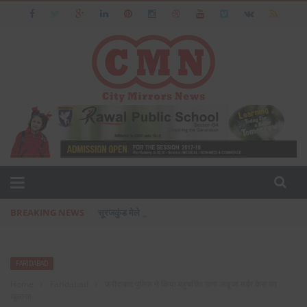
BREAKING NEWS
सूरजकुंड मेले में झूला टूटने से हुआ हादसा, पुलिस इंस्पेक्टर की मौत, द
FARIDABAD
Home
›
Faridabad
›
फरीदाबाद पुलिस ने किया बहुचर्चित राणा आहूजा मर्डर केस का
खुलासा