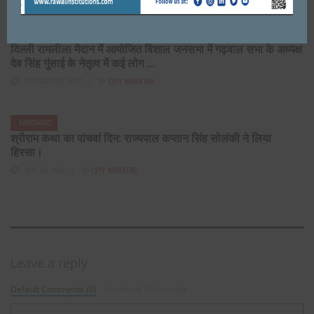
FARIDABAD
दिल्ली रामलीला मैदान में आयोजित विशाल जनसभा में गढ़वाल सभा के अध्यक्ष
देव सिंह गुंसाई के नेतृत्व में कई लोग ...
OCTOBER 29, 2017
BY
CITY MIRRORS
FARIDABAD
श्रीराम कथा का पांचवां दिन: राज्यपाल कप्तान सिंह सोलंकी ने लिया
हिस्सा।
MAY 30, 2018
BY
CITY MIRRORS
Leave a reply
Default Comments (0)
Facebook Comments