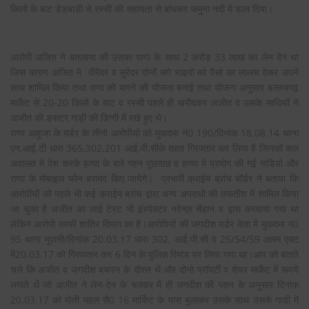
किलो के बाट डेडबाडी से रस्सी की सहायता से बांधकर जमुना नदी मे डाल दिया।
आरोपी अजित ने बतलाया की उसका राणा के साथ 2 करोड़ 33 लाख का लेन देन था
जिस कारण अजित ने वीरेंदर व सुरेंदर दोनों सगे भाइयो को पैसो का लालच देकर अपने
साथ शामिल किया तथा राणा को मारने की योजना बनाई तथा योजना अनुसार बल्लभगढ़
मार्केट से 20-20 किलो के बाट व रस्सी पहले ही खरीदकर अजीत व उसके साथियों ने
अजीत की डसटर गाड़ी की डिग्गी में रखे हुए थे।
राणा आहुजा के मर्डर के तीनो आरोपीयो को मुकदमा नं0 190/दिनांक 18.08.14 थाना
एन.आई.टी धारा 365,302,201 आई.पी.सीके तहत गिरफ्तार कर लिया है जिनको कल
अदालत मे पेश करके हत्या के बारे गहन पूछताछ व हत्या मे प्रयोग की गई गाडिय़ो और
राणा के मोबाइल फोन बरामद किए जायेगे। प्रभारी क्राईम ब्रांच बॉर्डर ने बताया कि
आरोपीयों को पहले भी कई क्राईम ब्रांच द्वारा अन्य अपराधो की तफतीश में शामिल किया
जा चुका है अजीत का लाई टेस्ट भी इंस्पेक्टर नरेन्द्र चैहान व द्वारा करवाया गया था
लेकिन आरोपी काफी शातिर दिमाग का है।आरोपियों की जगदीश मर्डर केश में मुकदमा नं0
95 थाना भूपानी/दिनांक 20.03.17 धारा 302, आई.पी.सी व 25/54/59 आरम एक्ट
में20.03.17 को गिरफतार कर 6 दिन के पुलिस रिमांड पर लिया गया था।आप को बताते
चले कि अजीत व जगदीश बचपन के दोस्त थें और दोनो प्रॉपर्टी व शेयर मार्केट में रूपये
लगाते थें जो अजीत ने लेन-देन के चक्कर में ही जगदीश की प्लान के अनुसार दिनांक
20.03.17 को मोती महल सै0 16 मार्किट के पास बुलाकर उसके साथ उसके गाडी में