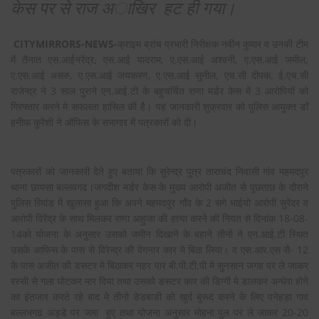
केस पर से राज अाखिर हट ही गया।
CITYMIRRORS-NEWS-
क्राइम ब्रांच प्रभारी निरीक्षक नवीन कुमार व उनकी टीम
में तैनात एस.आईनरेंद्र, एस.आई यादराम, ए.एस.आई अश्वनी, ए.एस.आई जमील,
ए.एस.आई असरु, ए.एस.आई जयकरण, ए.एस.आई सुनील, एच.सी दीपक, ई.एच.सी
राजेन्द्र ने 3 साल पुराने एन.आई.टी के बहुचर्चित राणा मर्डर केस में 3 आरोपियों को
गिरफ्तार करने मे सफलता हासिल की है। यह जानकारी शुक्रवार को पुलिस आयुक्त डॉ
हनीफ कुरैशी ने ऑफिस के सभागार में पत्रकारों को दी।
पत्रकारों को जानकारी देते हुए बताया कि सुरेन्द्र पुत्र ताराचंद निवासी गांव महमदपुर
थाना छायसा बल्लवगढ।जगदीश मर्डर केस के मुख्य आरोपी अजीत से पूछताछ के दौराने
पुलिस रिमांड में खुलासा हुआ कि अपने महमदपुर गाँव के 2 सगे भाईयो आरोपी सुरेंदर व
आरोपी विरेंद्र के साथ मिलकर राणा आहुजा की हत्या करने की नियत से दिनांक 18-08-
14को योजना के अनुसार उसको जमीन दिखाने के बहाने तीनो ने एन.आई.टी स्थित
उसके आफिस के पास से विरेन्द्र की वेगनार कार मे बिठा लिया। व एस.आर.एस सै- 12
के पास अजीत की डसटर मे बिठाकर नहर पार बी.पी.टी.पी मे सुनसान जगह पर ले जाकर
रस्सी से गला घोटकर मार दिया तथा उसको डसटर कार की डिग्गी मे डालकर अन्धेरा होने
का इंतजार करते रहे बाद मे तीनो डेडबाडी को खुर्द बुरूद करने के लिए पनेहड़ा गाव
बल्लभगढ अड्डे पर जमा हुए तथा योजना अनुसार मोहना पुल पर ले जाकर 20-20