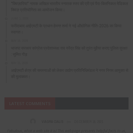
“क्विज़ारिया” नामक अखिल भारतीय स्नातक स्तर की प्री एवं पैरा-क्लिनिकल मेडिकल
क्विज़ प्रतियोगिता का आयोजन किया।
JUNE 1, 2026
फरीदाबाद आईएमटी के प्रधान हेमन्त शर्मा ने नई औद्योगिक नीति-2026 का किया
स्वागत।
MAY 16, 2026
भाजपा सरकार कांग्रेस प्रदेशाध्यक्ष राव नरेंद्र सिंह को तुरंत मुहैया कराए पुलिस सुरक्षा
: सुमित गौड़
MAY 15, 2026
आईएमटी क्षेत्र की समस्याओं को लेकर उद्योग प्रतिनिधिमंडल ने नगर निगम आयुक्त से
की मुलाकात।
LATEST COMMENTS
on
VIAGRA CIALIS
DECEMBER 16, 2021
Fabulous, what a web site it is! This webpage presents helpful facts to us,