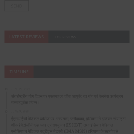
LATEST REVIEWS
TOP REVIEWS
TIMELINE
JUNE 20, 2026
अंतर्राष्ट्रीय योग दिवस पर एफएमए एवं जीवा आयुर्वेद का योग एवं वेलनेस कार्यक्रम
उत्साहपूर्वक संपन्न।
JUNE 9, 2026
ईएसआईसी मेडिकल कॉलेज एवं अस्पताल, फरीदाबाद, हरियाणा ने इंडियन सोसाइटी
ऑफ हेमेटोलॉजी एंड ब्लड ट्रांसफ्यूजन (ISHBT) तथा इंडियन मेडिकल
एसोसिएशन मेडिकल स्टूडेंट्स नेटवर्क (IMA MSN) हरियाणा के सहयोग से