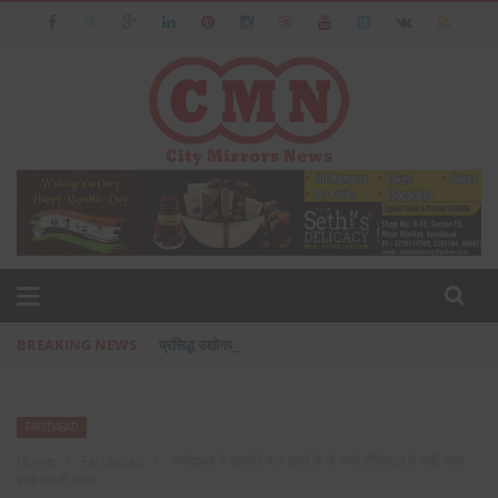
BREAKING NEWS
प्रसिद्ध उद्योगपति फरीदाबाद के आशीष जैन का पत्नी एवं बेटी के सा
FARIDABAD
Home
›
Faridabad
›
फरीदाबाद में जहरीले फल खाने से नौ बच्चे हॉस्पिटल में भर्ती, पांच
बच्चे दिल्ली रेफर!