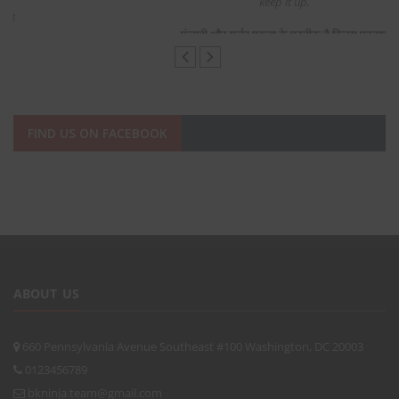
keep it up.
पंजाबी और गुर्जर एकता के प्रतीक है विजय प्रताप
FIND US ON FACEBOOK
ABOUT US
660 Pennsylvania Avenue Southeast #100 Washington, DC 20003
0123456789
bkninja.team@gmail.com