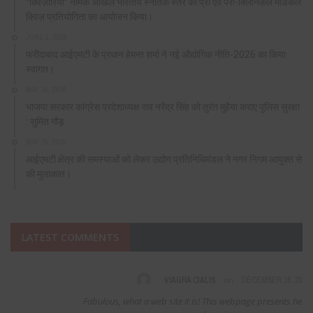
“क्विज़ारिया” नामक अखिल भारतीय स्नातक स्तर की प्री एवं पैरा-क्लिनिकल मेडिकल
क्विज़ प्रतियोगिता का आयोजन किया।
JUNE 1, 2026
फरीदाबाद आईएमटी के प्रधान हेमन्त शर्मा ने नई औद्योगिक नीति-2026 का किया
स्वागत।
MAY 16, 2026
भाजपा सरकार कांग्रेस प्रदेशाध्यक्ष राव नरेंद्र सिंह को तुरंत मुहैया कराए पुलिस सुरक्षा
: सुमित गौड़
MAY 15, 2026
आईएमटी क्षेत्र की समस्याओं को लेकर उद्योग प्रतिनिधिमंडल ने नगर निगम आयुक्त से
की मुलाकात।
LATEST COMMENTS
on
VIAGRA CIALIS
DECEMBER 16, 2021
Fabulous, what a web site it is! This webpage presents helpful facts to us,