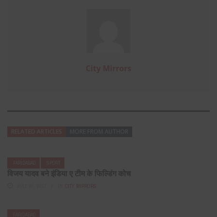
City Mirrors
RELATED ARTICLES
MORE FROM AUTHOR
FARIDABAD
SPORT
विजय यादव बने इंडिया ए टीम के फिल्डिंग कोच
JULY 20, 2017
BY
CITY MIRRORS
FARIDABAD