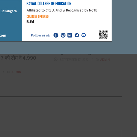
े हार्ट ट्रांसप्लांट का ला
दीपेन्द्र हुड्डा
ा
FEBRUARY 23, 2018
BY
CITY MIRRORS
6, 2021
BY
ADMIN
FARIDABAD
ाबाद में गांजा सप्लाई
हॉमर्टन ग्रामर स्कूल को अद्वितीय होने
ैध नशा तस्कर क्राइम
का पुनः गौरव प्राप्त हुआ ||
र 17 की टीम ने 4.990
SEPTEMBER 17, 2022
BY
ADMIN
2
BY
ADMIN