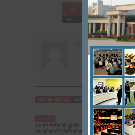
0
SHARES
+
0
City Mirrors
RELATED ARTICLES
MORE FROM AUTHOR
FARIDABAD
FARIDABAD
एक और निर्भया की हुई मौत: दुष्कर्म के
एशियन इंस्टि
बाद की गईं थीं दरिंदगी की सारी हदें पार,
ज अस्पताल फर