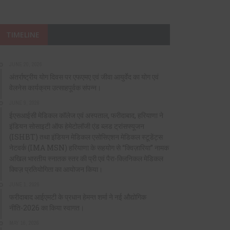
TIMELINE
JUNE 20, 2026
अंतर्राष्ट्रीय योग दिवस पर एफएमए एवं जीवा आयुर्वेद का योग एवं
वेलनेस कार्यक्रम उत्साहपूर्वक संपन्न।
JUNE 9, 2026
ईएसआईसी मेडिकल कॉलेज एवं अस्पताल, फरीदाबाद, हरियाणा ने
इंडियन सोसाइटी ऑफ हेमेटोलॉजी एंड ब्लड ट्रांसफ्यूजन
(ISHBT) तथा इंडियन मेडिकल एसोसिएशन मेडिकल स्टूडेंट्स
नेटवर्क (IMA MSN) हरियाणा के सहयोग से “क्विज़ारिया” नामक
अखिल भारतीय स्नातक स्तर की प्री एवं पैरा-क्लिनिकल मेडिकल
क्विज़ प्रतियोगिता का आयोजन किया।
JUNE 1, 2026
फरीदाबाद आईएमटी के प्रधान हेमन्त शर्मा ने नई औद्योगिक
नीति-2026 का किया स्वागत।
MAY 16, 2026