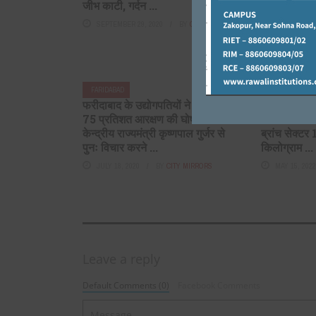
जीभ काटी, गर्दन ...
अस्पताल है जिस
इसेंस दिया गय
SEPTEMBER 29, 2020
BY
CITY MIRRORS
DECEMBER 1
FARIDABAD
FARIDABAD
फरीदाबाद के उद्योगपतियों ने नौकरियों में
दिल्ली से फरीद
75 प्रतिशत आरक्षण की घोषणा पर
करने आया अव
केन्द्रीय राज्यमंत्री कृष्णपाल गुर्जर से
ब्रांच सेक्ट
पुनः विचार करने ...
किलोग्राम ...
JULY 18, 2020
BY
CITY MIRRORS
MAY 15, 202
Leave a reply
Default Comments (0)
Facebook Comments