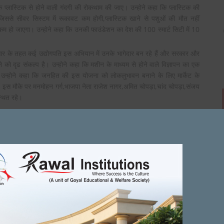
प्लास्टिक से होने वाली गंदगी की रोकथाम की जाए। उन्होने कहा कि प्लास्टिक की
जिससे सीवर सिस्टम में रूकावट कम होगी,प्लास्टिक खाने से पशुओं की मौत नहीं
ी कम हो जाएगा। उन्होने कहा कि उनकी फाउंडेशन का देश की 100 स्मार्ट सिटी में 10
सआर के तहत कई उद्योगपति इस अभियान में उनके भागेदार बन रहे हैं और सरकार और
को दृढ संकल्प है। उन्होने कहा कि मशीन के माध्यम से होने वाले विज्ञापन का एक
 उन्होने कहा कि जनहित की इस योजना को लोकलुभावन बनाने के लिए मार्केट के
ै। इस मौके पर मनमोहन गर्ग,भाजपा नेता राजेश नागर,अमित चोपड़ा,चांद चोपड़ा,संजय
स्थित रहे।
on
BER 16, 2021
ADMIN
FEBRUARY 25, 2022
 webpage presents
thanks
t up.
Next Article
पंजाबी और गुर्जर एकता के प्रतीक है विजय प्रताप
 विजय प्रताप
सावधान ! जानलेवा हो सकता है हीट ...