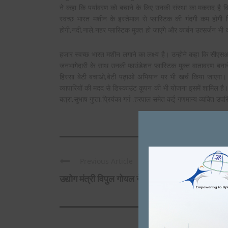
ने कहा कि पर्यावरण को बचाने के लिए उनकी संस्था का मकसद है कि 
स्वच्छ भारत मशीन के इस्तेमाल से प्लास्टिक की गंदगी कम होगी 
होगी,नदी,नाले,नहर प्लास्टिक
मुक्त हो जाएंगे और कार्बन उत्सर्जन भ
हजार स्वच्छ भारत मशीन लगाने का लक्ष्य है। उन्होने कहा कि सीए
जनभागेदारी के साथ उनकी फाउंडेशन प्लास्टिक मुक्त वातावरण बनाने 
हिस्सा बेटी बचाओ,बेटी पढ़ाओ अभियान पर भी खर्च किया जाएगा।
व्यापारियों की मदद से डिस्काउंट कूपन की भी योजना इसमें शामिल ह
बत्रा,सुभाष गुप्ता,प्रियंका गर्ग ,हरपाल समेत कई गणमान्य व्यक्ति उप
on
VIAGRA CIALIS
DECEM
Fabulous, what a web site it is! This
helpful facts to us, keep i
Previous Article
पंजाबी और गुर्जर एकता के प्रतीक है
उद्योग मंत्री विपुल गोयल ने जूस पिलाकर ...