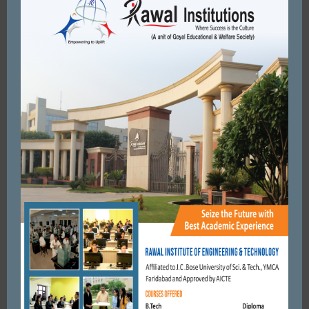
RELATED ARTICLES
MORE FROM AUTHOR
FARIDABAD
विजय यादव क्रिकेट एकेडमी द्वारा आयोजित पीसीके क्रिकेट टूर्नामेंट में
पुलिस आयुक्त ओपी सिंह को ओनर ऑफ चीफ गेस्ट सम्मान ...
AUGUST 10, 2021
BY
ADMIN
FARIDABAD
मानव रचना में ‘UNWINDING CREATIVITY’ का विमोचन।
FEBRUARY 1, 2018
BY
CITY MIRRORS
FARIDABAD
खजानी वूमैनस वोकेशनल इंस्टिट्यूट एनआईटी में मनाया गया रक्षाबंधन पर्व।
AUGUST 24, 2018
BY
CITY MIRRORS