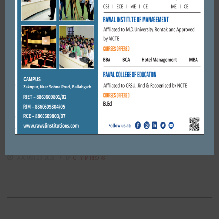
FARIDABAD
सूरजकुंड इंटरनेशनल स्कूल में हुआ विदाई समारोह का आयोजन।
FEBRUARY 15, 2018
BY
CITY MIRRORS
FARIDABAD
तिगांव विधानसभा व पूरे देश प्रदेश में सुख शांति के लिए हवन। राजेश नागर
AUGUST 6, 2019
BY
CITY MIRRORS
FARIDABAD
विक्टोरा ऑटो और रोटरी क्लब फ़रीदाबाद स्मार्टसिटी द्वारा रक्तदान शिविर में
225 यूनिट ब्लड एकत्रित
AUGUST 29, 2018
BY
CITY MIRRORS