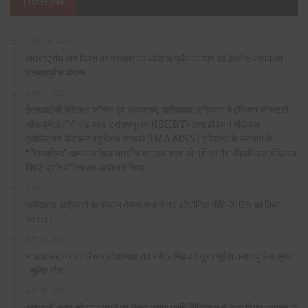
TIMELINE
JUNE 20, 2026
अंतर्राष्ट्रीय योग दिवस पर एफएमए एवं जीवा आयुर्वेद का योग एवं वेलनेस कार्यक्रम
उत्साहपूर्वक संपन्न।
JUNE 9, 2026
ईएसआईसी मेडिकल कॉलेज एवं अस्पताल, फरीदाबाद, हरियाणा ने इंडियन सोसाइटी
ऑफ हेमेटोलॉजी एंड ब्लड ट्रांसफ्यूजन (ISHBT) तथा इंडियन मेडिकल
एसोसिएशन मेडिकल स्टूडेंट्स नेटवर्क (IMA MSN) हरियाणा के सहयोग से
“क्विज़ारिया” नामक अखिल भारतीय स्नातक स्तर की प्री एवं पैरा-क्लिनिकल मेडिकल
क्विज़ प्रतियोगिता का आयोजन किया।
JUNE 1, 2026
फरीदाबाद आईएमटी के प्रधान हेमन्त शर्मा ने नई औद्योगिक नीति-2026 का किया
स्वागत।
MAY 16, 2026
भाजपा सरकार कांग्रेस प्रदेशाध्यक्ष राव नरेंद्र सिंह को तुरंत मुहैया कराए पुलिस सुरक्षा
: सुमित गौड़
MAY 15, 2026
आईएमटी क्षेत्र की समस्याओं को लेकर उद्योग प्रतिनिधिमंडल ने नगर निगम आयुक्त से