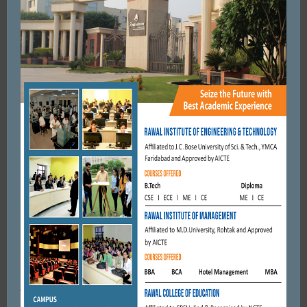
मोटर साईकिल रैली ।
APRIL 11, 2017
BY
CITY MIRRORS
EDUCATION
POLITICS
CM खट्टर बोले, RSS की देन है यह पद
MARCH 4, 2017
BY
CITY MIRRORS
FARIDABAD
POLITICS
जून से भाजपा सरकार के खिलाफ ‘हल्ला बोल’ अभियान की शुरुआत।
डॉ.अशोक तंवर
MAY 24, 2017
BY
CITY MIRRORS
FARIDABAD
POLITICS
9 अक्तूबर को नगर निगम के तोडफोड के विरोध में लोगो के साथ नेताओं ने
महापंचायत की।
OCTOBER 8, 2017
BY
CITY MIRRORS