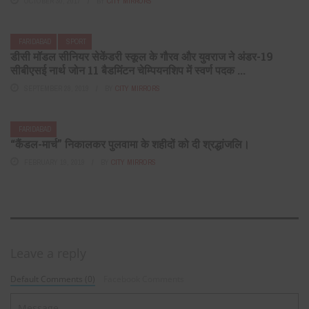
OCTOBER 30, 2017
BY
CITY MIRRORS
FARIDABAD
SPORT
डीसी मॉडल सीनियर सेकेंडरी स्कूल के गौरव और युवराज ने अंडर-19
सीबीएसई नार्थ जोन 11 बैडमिंटन चेम्पियनशिप में स्वर्ण पदक ...
SEPTEMBER 28, 2019
BY
CITY MIRRORS
FARIDABAD
“कैंडल-मार्च” निकालकर पुलवामा के शहीदों को दी श्रद्धांजलि।
FEBRUARY 19, 2019
BY
CITY MIRRORS
Leave a reply
Default Comments (0)
Facebook Comments