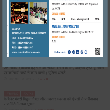
FARIDABAD
पार्टनर की गलत हरकत से परेशान होकर आर्किटेक्ट इंजीनियर ने शुक्रवार
शाम फरीदाबाद के सैनिक कॉलोनी स्थित अपने घर में ...
FEBRUARY 9, 2019
BY
CITY MIRRORS
FARIDABAD
मित्रों ने उत्सव के रुप में मनाया कांग्रेसी नेता सुमित गौड़ का जन्मदिवस
MARCH 9, 2018
BY
CITY MIRRORS
FARIDABAD
HARYANA
26 नवंबर देशव्यापी हड़ताल को सफल बनाने के लिए केंद्रीय ट्रेड यूनियनों
एवं कर्मचारी संघों ने कमर कसी। पुलिस अलर्ट
NOVEMBER 25, 2020
BY
ADMIN
FARIDABAD
POLITICS
केबिनेट मंत्री विपुल गोयल और अवतार भडाना की दोस्ती से फरीदाबाद
राजनीति में आया भूचाल