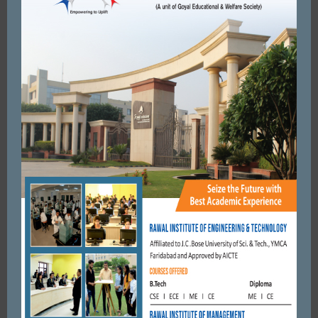
SHARES
+
0
0
0
0
0
City Mirrors
RELATED ARTICLES
MORE FROM AUTHOR