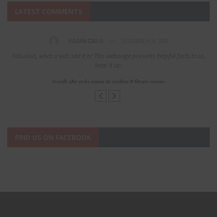
LATEST COMMENTS
on
VIAGRA CIALIS
DECEMBER 16, 2021
Fabulous, what a web site it is! This webpage presents helpful facts to us,
keep it up.
पंजाबी और गुर्जर एकता के प्रतीक है विजय प्रताप
FIND US ON FACEBOOK