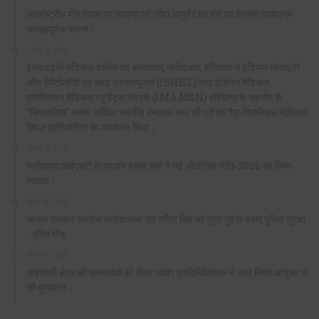
अंतर्राष्ट्रीय योग दिवस पर एफएमए एवं जीवा आयुर्वेद का योग एवं वेलनेस कार्यक्रम
उत्साहपूर्वक संपन्न।
JUNE 9, 2026
ईएसआईसी मेडिकल कॉलेज एवं अस्पताल, फरीदाबाद, हरियाणा ने इंडियन सोसाइटी
ऑफ हेमेटोलॉजी एंड ब्लड ट्रांसफ्यूजन (ISHBT) तथा इंडियन मेडिकल
एसोसिएशन मेडिकल स्टूडेंट्स नेटवर्क (IMA MSN) हरियाणा के सहयोग से
“क्विज़ारिया” नामक अखिल भारतीय स्नातक स्तर की प्री एवं पैरा-क्लिनिकल मेडिकल
क्विज़ प्रतियोगिता का आयोजन किया।
JUNE 1, 2026
फरीदाबाद आईएमटी के प्रधान हेमन्त शर्मा ने नई औद्योगिक नीति-2026 का किया
स्वागत।
MAY 16, 2026
भाजपा सरकार कांग्रेस प्रदेशाध्यक्ष राव नरेंद्र सिंह को तुरंत मुहैया कराए पुलिस सुरक्षा
: सुमित गौड़
MAY 15, 2026
आईएमटी क्षेत्र की समस्याओं को लेकर उद्योग प्रतिनिधिमंडल ने नगर निगम आयुक्त से
की मुलाकात।