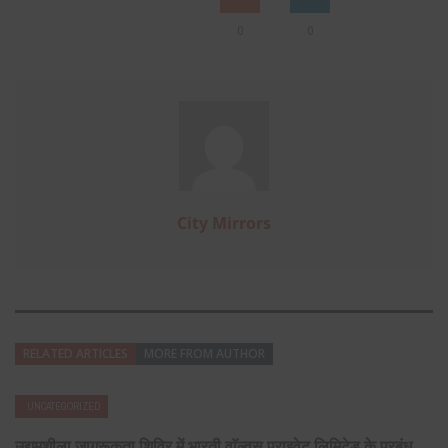
0
0
City Mirrors
RELATED ARTICLES
MORE FROM AUTHOR
UNCATEGORIZED
उद्यमशीला जागरूकता शिविर में भारती वाॅल्वस प्राइवेट लिमिटेड के प्रबंध