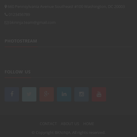
660 Pennsylvania Avenue Southeast #100 Washington, DC 20003
0123456789
bkninja.team@gmail.com
PHOTOSTREAM
FOLLOW US
CONTACT
ABOUT US
HOME
© Copyright
BKNINJA
. All rights reserved.