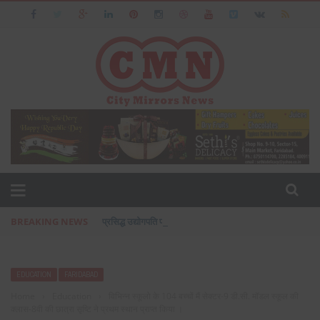
BREAKING NEWS
प्रसिद्ध उद्योगपति फरीदाबाद के आशीष जैन का पत्नी एवं बेटी के सा
EDUCATION
FARIDABAD
Home
›
Education
›
विभिन्न स्कूलो के 104 बच्चों मैं सेक्टर-9 डी.सी. मॉडल स्कूल की
क्लास-8वी की छात्रा सृष्टि ने प्रथम स्थान प्राप्त किया ।