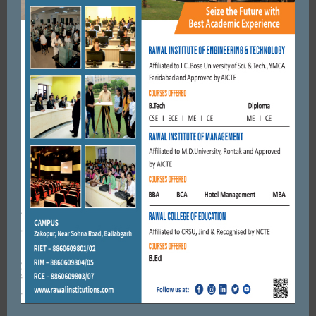
ब्राह्मण एकता संघ ने बुजुर्गों का ...
APRIL 11, 2018
BY
CITY MIRRORS
FARIDABAD
फरीदाबाद को कोराना से बचाने के लिए सेक्टर-15 मार्केट वेलफेयर
एसोसिएशन की एक पहल। 23 अप्रैल 2021, शुक्रवार, से 30 अप्रैल
2021 तक-आवश्यक ...
APRIL 22, 2021
BY
ADMIN
Leave a reply
Default Comments (0)
Facebook Comments