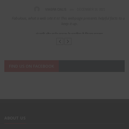
on
VIAGRA CIALIS
DECEMBER 16, 2021
Fabulous, what a web site it is! This webpage presents helpful facts to us,
keep it up.
पंजाबी और गुर्जर एकता के प्रतीक है विजय प्रताप
FIND US ON FACEBOOK
ABOUT US